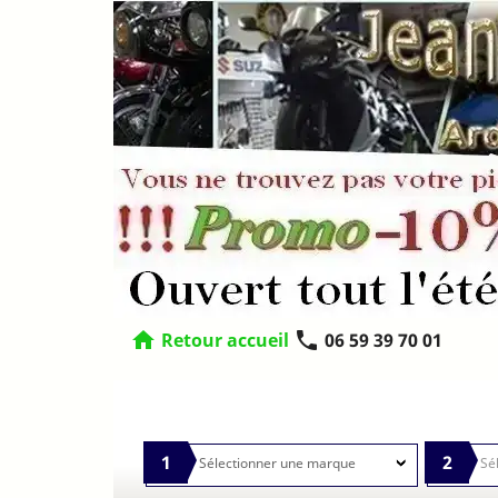
home
phone
Retour accueil
06 59 39 70 01
1
2