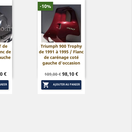
-10%
T de
Triumph 900 Trophy
anc de
de 1991 à 1995 / Flanc

ide
Aperçu rapide
auche
de carénage coté
gauche d'occasion
Prix
Prix
0 €
98,10 €
109,00 €
de

base
ANIER
AJOUTER AU PANIER