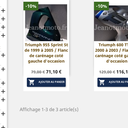
-10%
-10%




Triumph 955 Sprint St
Triumph 600 T
x
de 1999 à 2005 / Flanc
2000 à 2003 / Fl


Aperçu rapide
Aperçu rap

de carénage coté
carénage coté g
gauche d'occasion
d'occasion

Prix
Prix
Prix
Prix
71,10 €
116,1
79,00 €
129,00 €
de
de


base
base

AJOUTER AU PANIER
AJOUTER AU P


Affichage 1-3 de 3 article(s)

