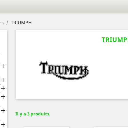
es
TRIUMPH
TRIUMP





Il y a 3 produits.
