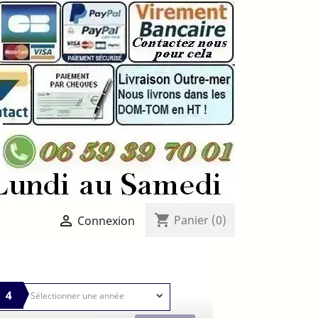
shopping_cart

Panier
(0)
Connexion
4