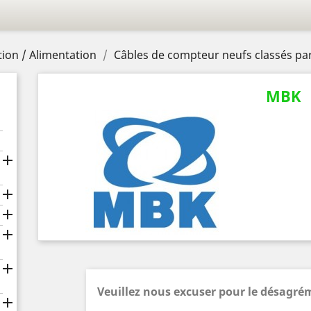
ion / Alimentation
Câbles de compteur neufs classés pa
MBK





Veuillez nous excuser pour le désagré
