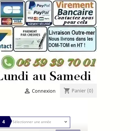
shopping_cart

Panier
(0)
Connexion
4