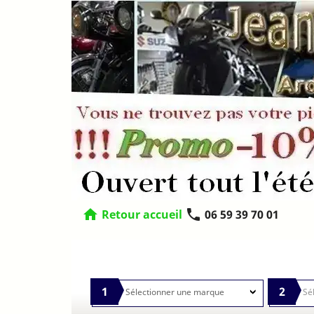
home
phone
Retour accueil
06 59 39 70 01
1
2