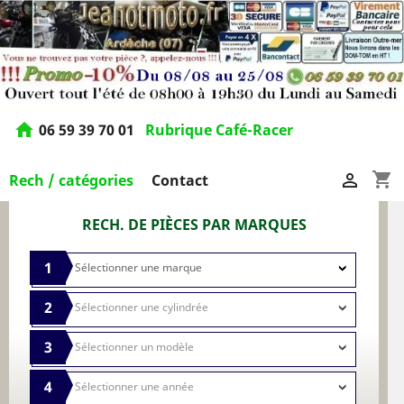
home
06 59 39 70 01
Rubrique Café-Racer
shopping_cart

Rech / catégories
Contact
RECH. DE PIÈCES PAR MARQUES
1
2
3
4