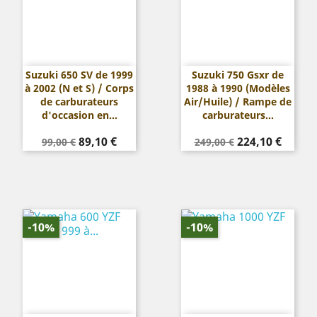
Suzuki 650 SV de 1999
Suzuki 750 Gsxr de
à 2002 (N et S) / Corps
1988 à 1990 (Modèles
de carburateurs
Air/Huile) / Rampe de
d'occasion en...
carburateurs...
Prix
Prix
Prix
Prix
89,10 €
224,10 €
99,00 €
249,00 €
de
de
base
base
-10%
-10%