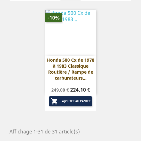
-10%
Honda 500 Cx de 1978
à 1983 Classique
Routière / Rampe de
carburateurs...
Prix
Prix
224,10 €
249,00 €
de

base
AJOUTER AU PANIER
Affichage 1-31 de 31 article(s)