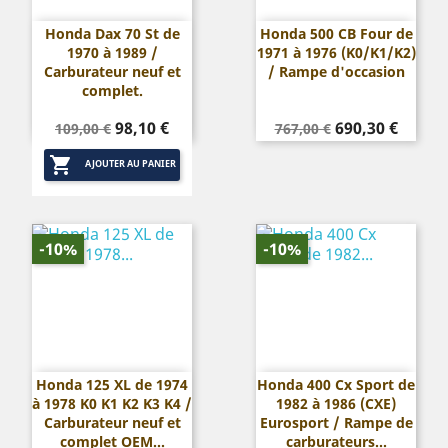
Honda Dax 70 St de
Honda 500 CB Four de
1970 à 1989 /
1971 à 1976 (K0/K1/K2)
Carburateur neuf et
/ Rampe d'occasion
complet.
Prix
Prix
Prix
Prix
98,10 €
690,30 €
109,00 €
767,00 €
de
de

base
base
AJOUTER AU PANIER
-10%
-10%
Honda 125 XL de 1974
Honda 400 Cx Sport de
à 1978 K0 K1 K2 K3 K4 /
1982 à 1986 (CXE)
Carburateur neuf et
Eurosport / Rampe de
complet OEM...
carburateurs...