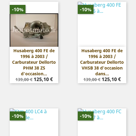
-10%
-10%
Husaberg 400 FE de
Husaberg 400 FE de
1996 à 2003 /
1996 à 2003 /
Carburateur Dellorto
Carburateur Dellorto
PHM 38 ZS
VHSB 38 d'occasion
d'occasion...
dans...
Prix
Prix
Prix
Prix
125,10 €
125,10 €
139,00 €
139,00 €
de
de
base
base
-10%
-10%