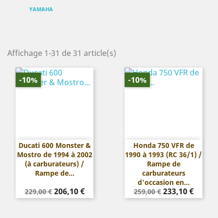
YAMAHA
Affichage 1-31 de 31 article(s)
-10%
-10%
Ducati 600 Monster &
Honda 750 VFR de
Mostro de 1994 à 2002
1990 à 1993 (RC 36/1) /
(à carburateurs) /
Rampe de
Rampe de...
carburateurs
d'occasion en...
Prix
Prix
Prix
Prix
206,10 €
233,10 €
229,00 €
259,00 €
de
de
base
base