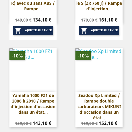
R) avec ou sans ABS /
le S (ZR 750 J) / Rampe
Rampe...
d'injection...
Prix
Prix
Prix
Prix
134,10 €
161,10 €
149,00 €
179,00 €
de
de


base
base
AJOUTER AU PANIER
AJOUTER AU PANIER
-10%
-10%
Yamaha 1000 FZ1 de
Seadoo Xp Limited /
2006 à 2010 / Rampe
Rampe double
d'injection d'occasion
carburateurs MIKUNI
dans un état...
d'occasion dans un
état...
Prix
Prix
Prix
Prix
143,10 €
152,10 €
159,00 €
169,00 €
de
de