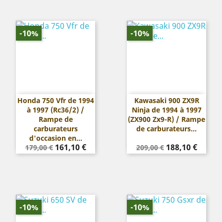
-10%
-10%
Honda 750 Vfr de 1994
Kawasaki 900 ZX9R
à 1997 (Rc36/2) /
Ninja de 1994 à 1997
Rampe de
(ZX900 Zx9-R) / Rampe
carburateurs
de carburateurs...
d'occasion en...
Prix
Prix
Prix
Prix
161,10 €
188,10 €
179,00 €
209,00 €
de
de
base
base
-10%
-10%