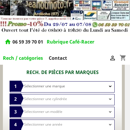
home
06 59 39 70 01
Rubrique Café-Racer
shopping_cart

Rech / catégories
Contact
RECH. DE PIÈCES PAR MARQUES
1
2
3
4