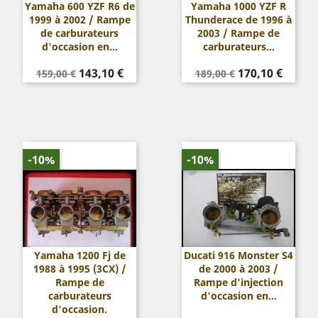
Yamaha 600 YZF R6 de
Yamaha 1000 YZF R
1999 à 2002 / Rampe
Thunderace de 1996 à
de carburateurs
2003 / Rampe de
d'occasion en...
carburateurs...
Prix
Prix
Prix
Prix
143,10 €
170,10 €
159,00 €
189,00 €
de
de
base
base
-10%
-10%
Yamaha 1200 Fj de
Ducati 916 Monster S4
1988 à 1995 (3CX) /
de 2000 à 2003 /
Rampe de
Rampe d'injection
carburateurs
d'occasion en...
d'occasion.