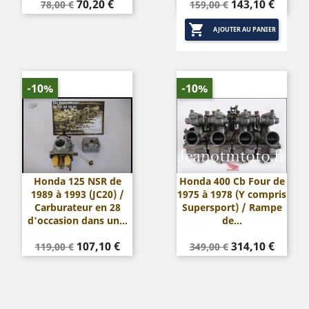
Prix
Prix
Prix
Prix
70,20 €
143,10 €
78,00 €
159,00 €
de
de

base
base
AJOUTER AU PANIER
-10%
-10%
Honda 125 NSR de
Honda 400 Cb Four de
1989 à 1993 (JC20) /
1975 à 1978 (Y compris
Carburateur en 28
Supersport) / Rampe
d'occasion dans un...
de...
Prix
Prix
Prix
Prix
107,10 €
314,10 €
119,00 €
349,00 €
de
de
base
base