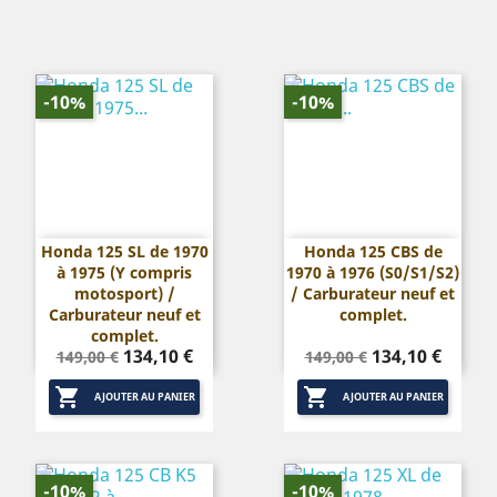
base
base
-10%
-10%
Honda 125 SL de 1970
Honda 125 CBS de
à 1975 (Y compris
1970 à 1976 (S0/S1/S2)
motosport) /
/ Carburateur neuf et
Carburateur neuf et
complet.
complet.
Prix
Prix
Prix
Prix
134,10 €
134,10 €
149,00 €
149,00 €
de
de


base
base
AJOUTER AU PANIER
AJOUTER AU PANIER
-10%
-10%