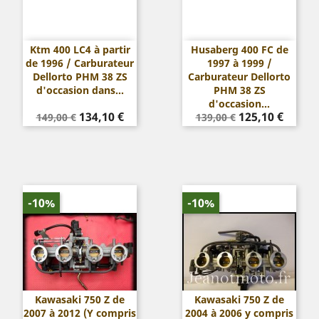
Ktm 400 LC4 à partir
Husaberg 400 FC de
de 1996 / Carburateur
1997 à 1999 /
Dellorto PHM 38 ZS
Carburateur Dellorto
d'occasion dans...
PHM 38 ZS
d'occasion...
Prix
Prix
Prix
Prix
134,10 €
125,10 €
149,00 €
139,00 €
de
de
base
base
-10%
-10%
Kawasaki 750 Z de
Kawasaki 750 Z de
2007 à 2012 (Y compris
2004 à 2006 y compris