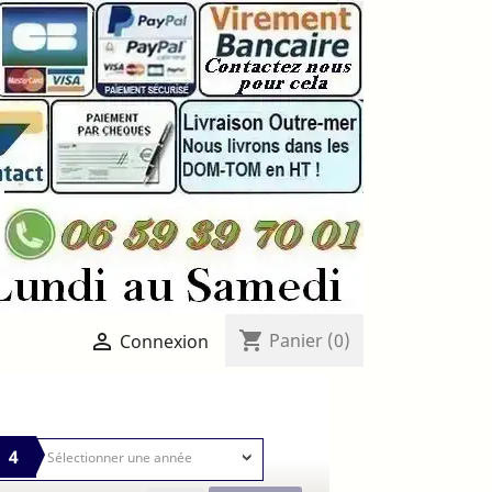
shopping_cart

Panier
(0)
Connexion
4