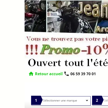
home
phone
Retour accueil
06 59 39 70 01
1
2