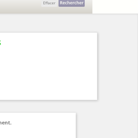
Rechercher
Effacer
S
ment.