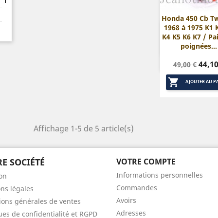
Honda 450 Cb Tw
1968 à 1975 K1 

Aperçu rap
K4 K5 K6 K7 / Pa
poignées...
Prix
Prix
44,10
49,00 €
de

base
AJOUTER AU P
Affichage 1-5 de 5 article(s)
E SOCIÉTÉ
VOTRE COMPTE
Informations personnelles
son
Commandes
ns légales
Avoirs
ions générales de ventes
Adresses
ques de confidentialité et RGPD