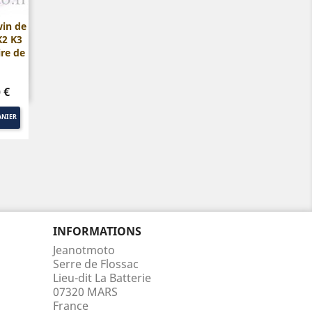
in de
K2 K3
ide
ire de
 €
ANIER
INFORMATIONS
Jeanotmoto
Serre de Flossac
Lieu-dit La Batterie
07320 MARS
France