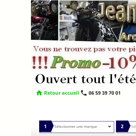
home
phone
Retour accueil
06 59 39 70 01
1
2