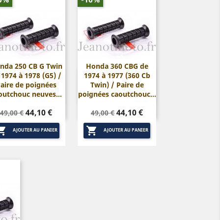
nda 250 CB G Twin
Honda 360 CBG de
 1974 à 1978 (G5) /
1974 à 1977 (360 Cb


Aperçu rapide
Aperçu rapide
aire de poignées
Twin) / Paire de
outchouc neuves...
poignées caoutchouc...
Prix
Prix
Prix
Prix
44,10 €
44,10 €
49,00 €
49,00 €
de
de


base
base
AJOUTER AU PANIER
AJOUTER AU PANIER