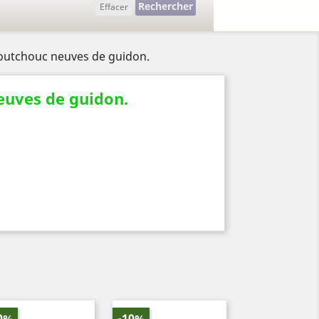
Rechercher
Effacer
outchouc neuves de guidon.
euves de guidon.
0%
-10%