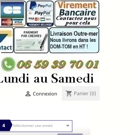
shopping_cart

Panier
(0)
Connexion
4