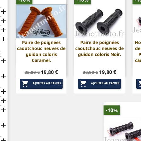




Paire de poignées
Paire de poignées
Ho
caoutchouc neuves de
caoutchouc neuves de
de


Aperçu rapide
Aperçu rapide
x
guidon coloris
guidon coloris Noir.
P

Caramel.
ca
Prix
Prix
Prix
Prix
19,80 €
19,80 €
22,00 €
22,00 €

de
de


base
base
AJOUTER AU PANIER
AJOUTER AU PANIER



-10%

