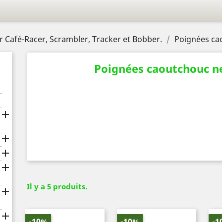
r Café-Racer, Scrambler, Tracker et Bobber.
Poignées ca
Poignées caoutchouc n




Il y a 5 produits.


-10%
-10%
-1