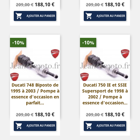
Prix
Prix
Prix
Prix
188,10 €
188,10 €
209,00 €
209,00 €
de
de


base
base
AJOUTER AU PANIER
AJOUTER AU PANIER
-10%
-10%
Ducati 748 Biposto de
Ducati 750 IE et SSIE
1995 à 2003 / Pompe à
Supersport de 1998 à
essence d'occasion en
2002 / Pompe à
parfait...
essence d'occasion...
Prix
Prix
Prix
Prix
188,10 €
188,10 €
209,00 €
209,00 €
de
de


base
base
AJOUTER AU PANIER
AJOUTER AU PANIER