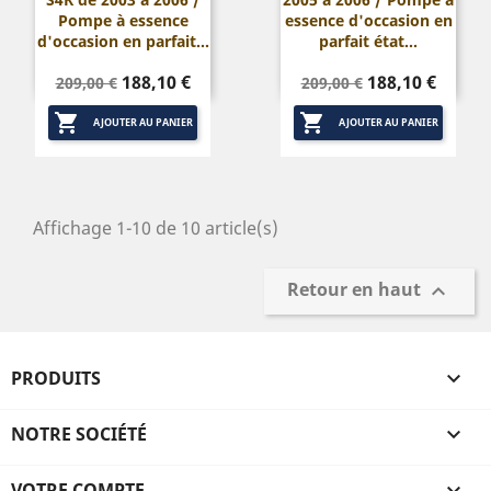
Pompe à essence
essence d'occasion en
d'occasion en parfait...
parfait état...
Prix
Prix
Prix
Prix
188,10 €
188,10 €
209,00 €
209,00 €
de
de


base
base
AJOUTER AU PANIER
AJOUTER AU PANIER
Affichage 1-10 de 10 article(s)
Retour en haut

PRODUITS

NOTRE SOCIÉTÉ

VOTRE COMPTE
