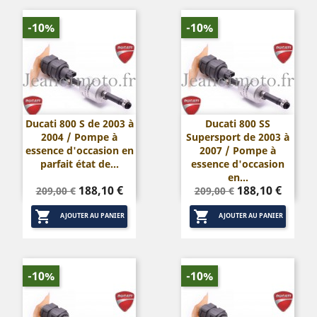
-10%
-10%
Ducati 800 S de 2003 à
Ducati 800 SS
2004 / Pompe à
Supersport de 2003 à
essence d'occasion en
2007 / Pompe à
parfait état de...
essence d'occasion
en...
Prix
Prix
Prix
Prix
188,10 €
188,10 €
209,00 €
209,00 €
de
de


base
base
AJOUTER AU PANIER
AJOUTER AU PANIER
-10%
-10%