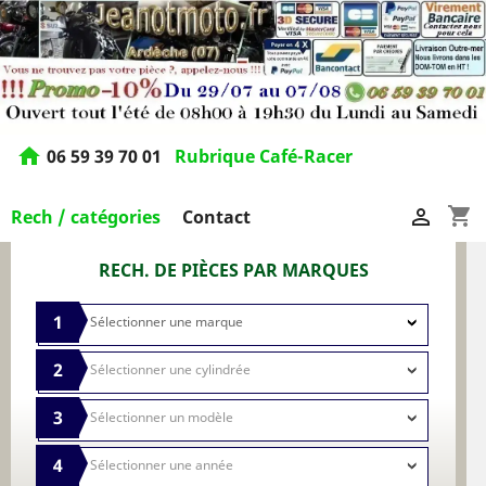
home
06 59 39 70 01
Rubrique Café-Racer
shopping_cart

Rech / catégories
Contact
RECH. DE PIÈCES PAR MARQUES
1
2
3
4