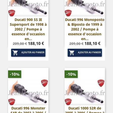
Ducati 900 SS IE
Ducati 996 Monoposto
Supersport de 1998 à
& Biposto de 1999 à
2002 / Pompe à
2002 / Pompe à
essence d'occasion
essence d'occasion
en...
en...
Prix
Prix
Prix
Prix
188,10 €
188,10 €
209,00 €
209,00 €
de
de


base
base
AJOUTER AU PANIER
AJOUTER AU PANIER
-10%
-10%
Ducati 996 Monster
Ducati 1000 S2R de
S4R de 2003 à 2006 /
2005 à 2006 / Pompe à