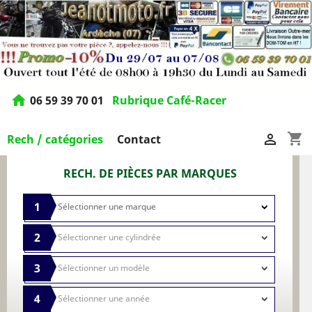
home
06 59 39 70 01
Rubrique Café-Racer
shopping_cart

Rech / catégories
Contact
RECH. DE PIÈCES PAR MARQUES
1
2
3
4