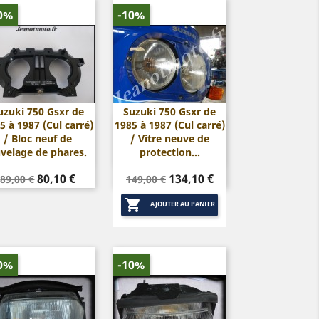
0%
-10%
uzuki 750 Gsxr de
Suzuki 750 Gsxr de
5 à 1987 (Cul carré)
1985 à 1987 (Cul carré)


Aperçu rapide
Aperçu rapide
/ Bloc neuf de
/ Vitre neuve de
velage de phares.
protection...
Prix
Prix
Prix
Prix
80,10 €
134,10 €
89,00 €
149,00 €
de
de

base
base
AJOUTER AU PANIER
0%
-10%