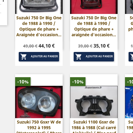
Suzuki 750 Dr Big One
Suzuki 750 Dr Big One
S
de 1988 à 1990 /
de 1988 à 1990 /
G


Aperçu rapide
Aperçu rapide
Optique de phare +
Optique de phare +
ph
Araignée d'occasion...
araignée d'occasion...
Prix
Prix
Prix
Prix
P
44,10 €
35,10 €
49,00 €
39,00 €
1
de
de


base
base
AJOUTER AU PANIER
AJOUTER AU PANIER
-10%
-10%
-1
Suzuki 750 Gsxr W de
Suzuki 1100 Gsxr de
Su
1992 à 1995
1986 à 1988 (Cul carré
198


Aperçu rapide
Aperçu rapide