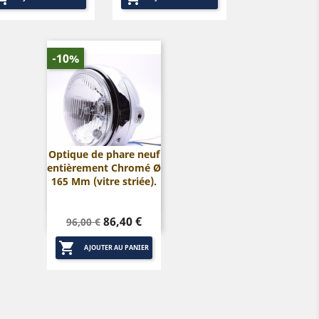
-10%
Optique de phare neuf
entièrement Chromé Ø

Aperçu rapide
165 Mm (vitre striée).
Prix
Prix
86,40 €
96,00 €
de

base
AJOUTER AU PANIER