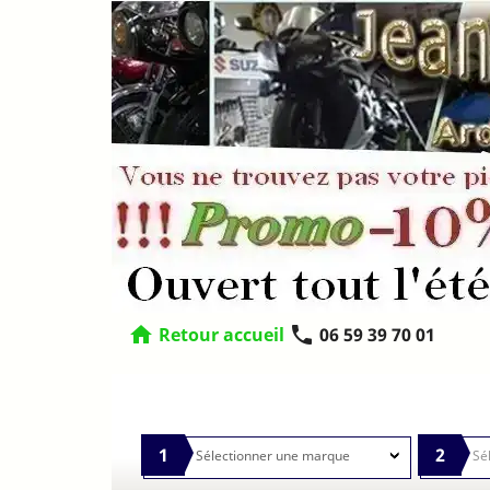
home
phone
Retour accueil
06 59 39 70 01
1
2