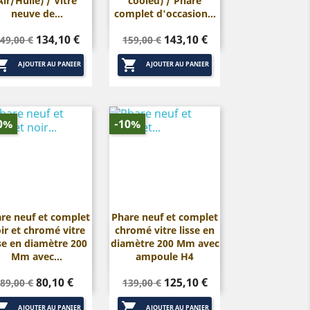
Air/Huile) / Vitre
cooled) / Phare
neuve de...
complet d'occasion...
rix
Prix
Prix
Prix
134,10 €
143,10 €
49,00 €
159,00 €
de
de


base
base
AJOUTER AU PANIER
AJOUTER AU PANIER
0%
-10%
re neuf et complet
Phare neuf et complet
ir et chromé vitre
chromé vitre lisse en


Aperçu rapide
Aperçu rapide
sse en diamètre 200
diamètre 200 Mm avec
Mm avec...
ampoule H4
Prix
Prix
Prix
Prix
80,10 €
125,10 €
89,00 €
139,00 €
de
de


base
base
AJOUTER AU PANIER
AJOUTER AU PANIER