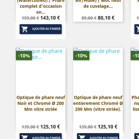
(Watercooled) / Phare
Air/Huile) / Bloc neuf
complet d'occasion
de cuvelage...
en...
Prix
Prix
Prix
Prix
P
143,10 €
80,10 €
159,00 €
89,00 €
1
de
de

base
base
AJOUTER AU PANIER
-10%
-10%
-1
Optique de phare neuf
Optique de phare neuf
Pha
Noir et Chromé Ø 200
entierement Chromé Ø
no


Aperçu rapide
Aperçu rapide
Mm vitre striée
200 Mm (vitre striée).
li
Prix
Prix
Prix
Prix
125,10 €
125,10 €
139,00 €
139,00 €
de
de


base
base
AJOUTER AU PANIER
AJOUTER AU PANIER