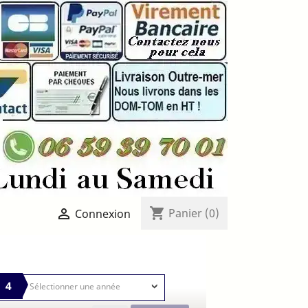
shopping_cart

Panier
(0)
Connexion
4