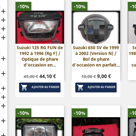
-10%
-10%
-1




Suzuki 125 RG FUN de
Suzuki 650 SV de 1999
S
x
1992 à 1996 (Rg F) /
à 2002 (Version N) /
198


Aperçu rapide
Aperçu rapide

Optique de phare
Bol de phare
d'occasion en...
d'occasion en parfait...
cu

Prix
Prix
Prix
Prix
44,10 €
9,00 €
49,00 €
10,00 €
de
de


base
base

AJOUTER AU PANIER
AJOUTER AU PANIER


-10%
-10%
-1

