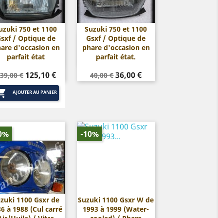
uzuki 750 et 1100
Suzuki 750 et 1100
sxf / Optique de
Gsxf / Optique de


Aperçu rapide
Aperçu rapide
are d'occasion en
phare d'occasion en
parfait état
parfait état.
rix
Prix
Prix
Prix
125,10 €
36,00 €
39,00 €
40,00 €
de
de

base
base
AJOUTER AU PANIER
0%
-10%
zuki 1100 Gsxr de
Suzuki 1100 Gsxr W de
6 à 1988 (Cul carré
1993 à 1999 (Water-


Aperçu rapide
Aperçu rapide