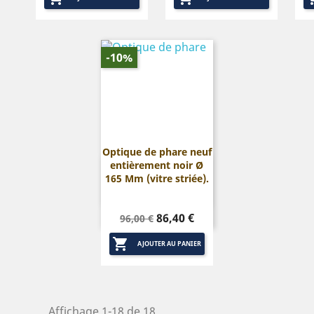
-10%
Optique de phare neuf
entièrement noir Ø

Aperçu rapide
165 Mm (vitre striée).
Prix
Prix
86,40 €
96,00 €
de

base
AJOUTER AU PANIER
Affichage 1-18 de 18