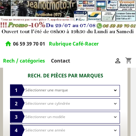
home
06 59 39 70 01
Rubrique Café-Racer
shopping_cart

Rech / catégories
Contact
RECH. DE PIÈCES PAR MARQUES
1
2
3
4