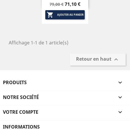
Prix
Prix
71,10 €
79,00 €
de

base
AJOUTER AU PANIER
Affichage 1-1 de 1 article(s)
Retour en haut

PRODUITS

NOTRE SOCIÉTÉ

VOTRE COMPTE

INFORMATIONS