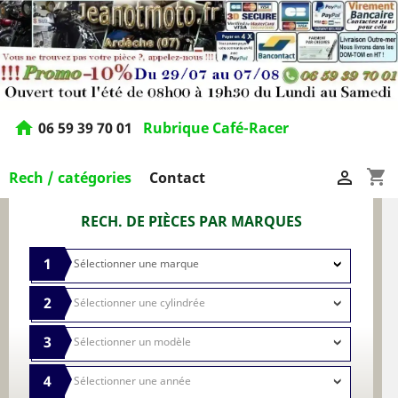
home
06 59 39 70 01
Rubrique Café-Racer
shopping_cart

Rech / catégories
Contact
RECH. DE PIÈCES PAR MARQUES
1
2
3
4