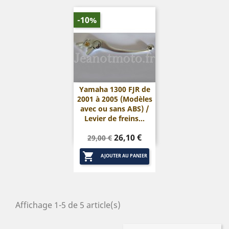
-10%
Yamaha 1300 FJR de
2001 à 2005 (Modèles
avec ou sans ABS) /
Levier de freins...
Prix
Prix
26,10 €
29,00 €
de

base
AJOUTER AU PANIER
Affichage 1-5 de 5 article(s)