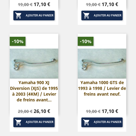
Prix
Prix
Prix
Prix
17,10 €
17,10 €
19,00 €
19,00 €
de
de


base
base
AJOUTER AU PANIER
AJOUTER AU PANIER
-10%
-10%
Yamaha 900 XJ
Yamaha 1000 GTS de
Diversion (XJS) de 1995
1993 à 1998 / Levier de
à 2003 (4KM) / Levier
freins avant neuf.
de freins avant...
Prix
Prix
Prix
Prix
26,10 €
17,10 €
29,00 €
19,00 €
de
de


base
base
AJOUTER AU PANIER
AJOUTER AU PANIER