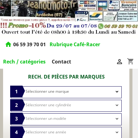
home
06 59 39 70 01
Rubrique Café-Racer
shopping_cart

Rech / catégories
Contact
RECH. DE PIÈCES PAR MARQUES
1
2
3
4