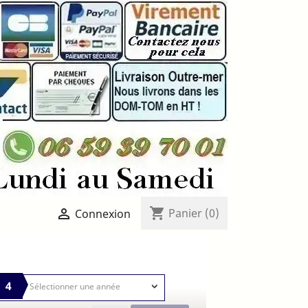
shopping_cart

Panier
(0)
Connexion
4