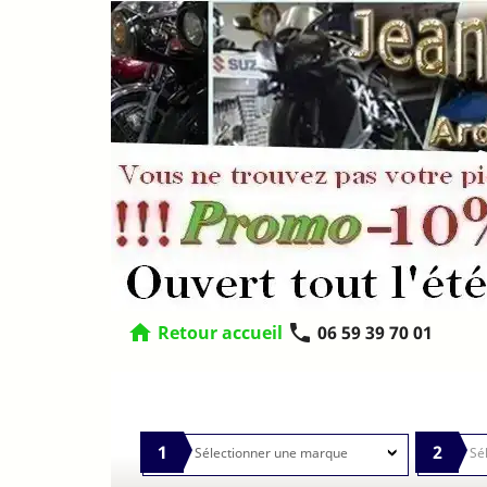
home
phone
Retour accueil
06 59 39 70 01
1
2