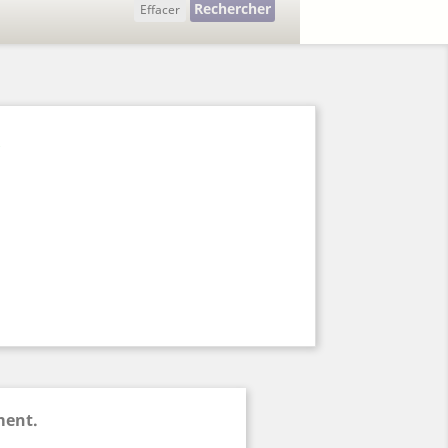
Rechercher
Effacer
A
ment.