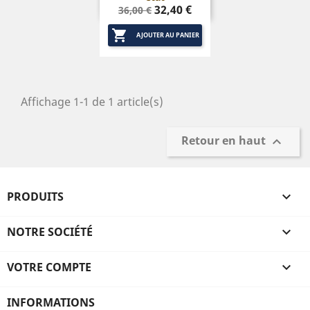
Prix
Prix
32,40 €
36,00 €
de

base
AJOUTER AU PANIER
Affichage 1-1 de 1 article(s)
Retour en haut

PRODUITS

NOTRE SOCIÉTÉ

VOTRE COMPTE

INFORMATIONS