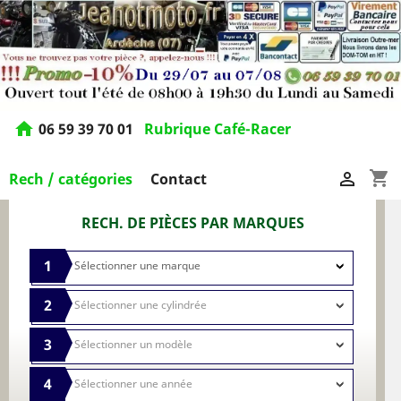
home
06 59 39 70 01
Rubrique Café-Racer
shopping_cart

Rech / catégories
Contact
RECH. DE PIÈCES PAR MARQUES
1
2
3
4