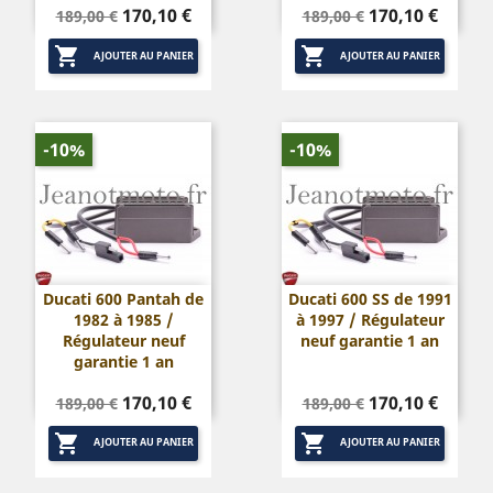
Prix
Prix
Prix
Prix
170,10 €
170,10 €
189,00 €
189,00 €
de
de


base
base
AJOUTER AU PANIER
AJOUTER AU PANIER
-10%
-10%
Ducati 600 Pantah de
Ducati 600 SS de 1991
1982 à 1985 /
à 1997 / Régulateur
Régulateur neuf
neuf garantie 1 an
garantie 1 an
Prix
Prix
Prix
Prix
170,10 €
170,10 €
189,00 €
189,00 €
de
de


base
base
AJOUTER AU PANIER
AJOUTER AU PANIER