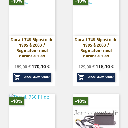
-10%
-10%
Ducati 748 Biposto de
Ducati 748 Biposto de
1995 à 2003 /
1995 à 2003 /
Régulateur neuf
Régulateur neuf
garantie 1 an
garantie 1 an
Prix
Prix
Prix
Prix
170,10 €
116,10 €
189,00 €
129,00 €
de
de


base
base
AJOUTER AU PANIER
AJOUTER AU PANIER
-10%
-10%