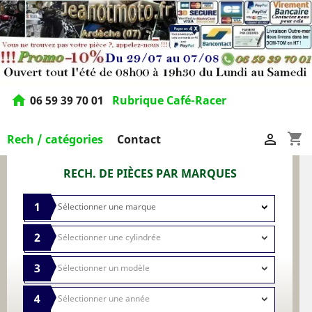
home
06 59 39 70 01
Rubrique Café-Racer
shopping_cart

Rech / catégories
Contact
RECH. DE PIÈCES PAR MARQUES
1
2
3
4