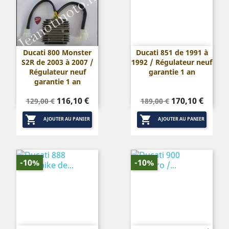
Ducati 800 Monster
Ducati 851 de 1991 à
S2R de 2003 à 2007 /
1992 / Régulateur neuf
Régulateur neuf
garantie 1 an
garantie 1 an
Prix
Prix
Prix
Prix
116,10 €
170,10 €
129,00 €
189,00 €
de
de


base
base
AJOUTER AU PANIER
AJOUTER AU PANIER
-10%
-10%