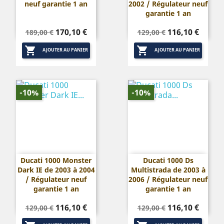
neuf garantie 1 an
2002 / Régulateur neuf
garantie 1 an
Prix
Prix
Prix
Prix
170,10 €
116,10 €
189,00 €
129,00 €
de
de


base
base
AJOUTER AU PANIER
AJOUTER AU PANIER
-10%
-10%
Ducati 1000 Monster
Ducati 1000 Ds
Dark IE de 2003 à 2004
Multistrada de 2003 à
/ Régulateur neuf
2006 / Régulateur neuf
garantie 1 an
garantie 1 an
Prix
Prix
Prix
Prix
116,10 €
116,10 €
129,00 €
129,00 €
de
de