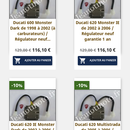
Ducati 600 Monster
Ducati 620 Monster IE
Dark de 1998 à 2002 (à
de 2002 à 2006 /
carburateurs) /
Régulateur neuf
Régulateur neuf...
garantie 1 an
Prix
Prix
Prix
Prix
116,10 €
116,10 €
129,00 €
129,00 €
de
de


base
base
AJOUTER AU PANIER
AJOUTER AU PANIER
-10%
-10%
Ducati 620 IE Monster
Ducati 620 Multistrada
Dark de 2002 à 2006 /
de 2005 à 2006 /