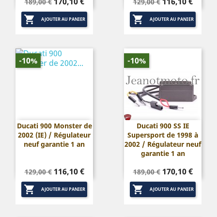
Prix
Prix
Prix
Prix
170,10 €
116,10 €
189,00 €
129,00 €
de
de


base
base
AJOUTER AU PANIER
AJOUTER AU PANIER
-10%
-10%
Ducati 900 Monster de
Ducati 900 SS IE
2002 (IE) / Régulateur
Supersport de 1998 à
neuf garantie 1 an
2002 / Régulateur neuf
garantie 1 an
Prix
Prix
Prix
Prix
116,10 €
170,10 €
129,00 €
189,00 €
de
de


base
base
AJOUTER AU PANIER
AJOUTER AU PANIER