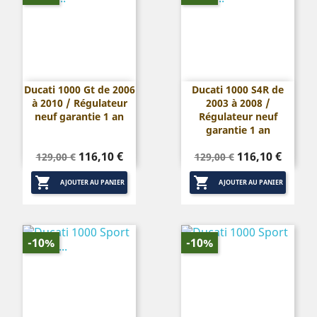
Ducati 1000 Gt de 2006
Ducati 1000 S4R de
à 2010 / Régulateur
2003 à 2008 /
neuf garantie 1 an
Régulateur neuf
garantie 1 an
Prix
Prix
Prix
Prix
116,10 €
116,10 €
129,00 €
129,00 €
de
de


base
base
AJOUTER AU PANIER
AJOUTER AU PANIER
-10%
-10%