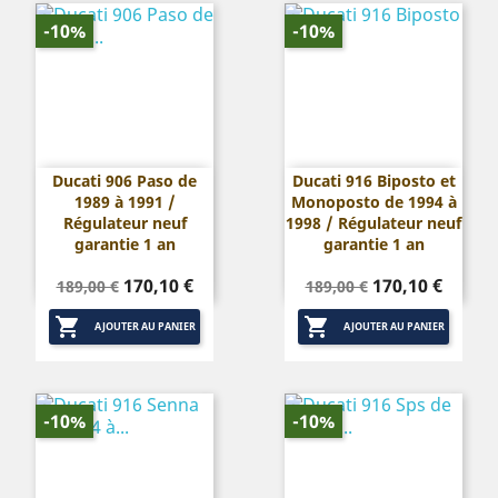
-10%
-10%
Ducati 906 Paso de
Ducati 916 Biposto et
1989 à 1991 /
Monoposto de 1994 à
Régulateur neuf
1998 / Régulateur neuf
garantie 1 an
garantie 1 an
Prix
Prix
Prix
Prix
170,10 €
170,10 €
189,00 €
189,00 €
de
de


base
base
AJOUTER AU PANIER
AJOUTER AU PANIER
-10%
-10%