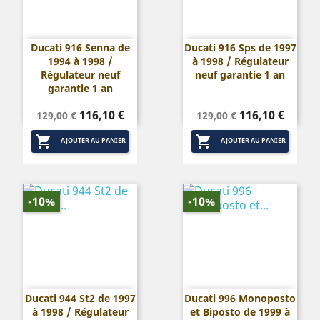
Ducati 916 Senna de
Ducati 916 Sps de 1997
1994 à 1998 /
à 1998 / Régulateur
Régulateur neuf
neuf garantie 1 an
garantie 1 an
Prix
Prix
Prix
Prix
116,10 €
116,10 €
129,00 €
129,00 €
de
de


base
base
AJOUTER AU PANIER
AJOUTER AU PANIER
-10%
-10%
Ducati 944 St2 de 1997
Ducati 996 Monoposto
à 1998 / Régulateur
et Biposto de 1999 à