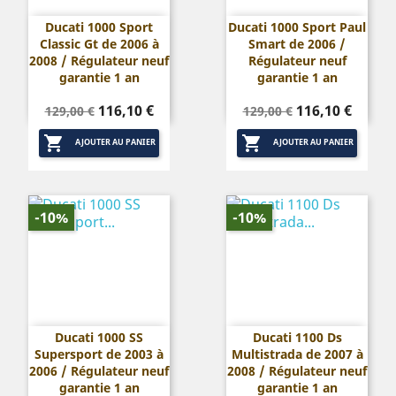
Ducati 1000 Sport
Ducati 1000 Sport Paul
Classic Gt de 2006 à
Smart de 2006 /
2008 / Régulateur neuf
Régulateur neuf
garantie 1 an
garantie 1 an
Prix
Prix
Prix
Prix
116,10 €
116,10 €
129,00 €
129,00 €
de
de


base
base
AJOUTER AU PANIER
AJOUTER AU PANIER
-10%
-10%
Ducati 1000 SS
Ducati 1100 Ds
Supersport de 2003 à
Multistrada de 2007 à
2006 / Régulateur neuf
2008 / Régulateur neuf
garantie 1 an
garantie 1 an