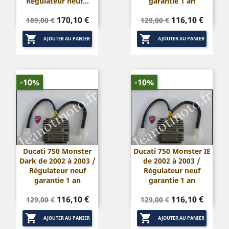
Régulateur neuf...
garantie 1 an
Prix
Prix
Prix
Prix
170,10 €
116,10 €
189,00 €
129,00 €
de
de


base
base
AJOUTER AU PANIER
AJOUTER AU PANIER
-10%
-10%
Ducati 750 Monster
Ducati 750 Monster IE
Dark de 2002 à 2003 /
de 2002 à 2003 /
Régulateur neuf
Régulateur neuf
garantie 1 an
garantie 1 an
Prix
Prix
Prix
Prix
116,10 €
116,10 €
129,00 €
129,00 €
de
de


base
base
AJOUTER AU PANIER
AJOUTER AU PANIER