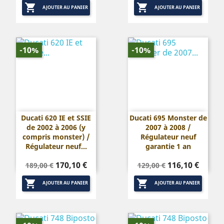


base
base
AJOUTER AU PANIER
AJOUTER AU PANIER
-10%
-10%
Ducati 620 IE et SSIE
Ducati 695 Monster de
de 2002 à 2006 (y
2007 à 2008 /
compris monster) /
Régulateur neuf
Régulateur neuf...
garantie 1 an
Prix
Prix
Prix
Prix
170,10 €
116,10 €
189,00 €
129,00 €
de
de


base
base
AJOUTER AU PANIER
AJOUTER AU PANIER