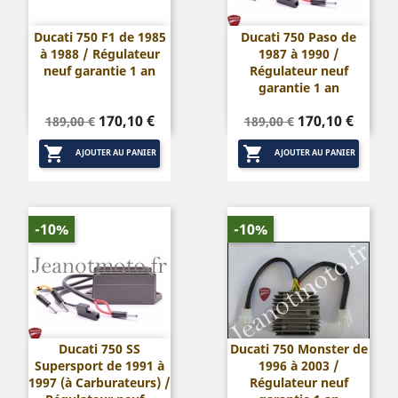
Ducati 750 F1 de 1985
Ducati 750 Paso de
à 1988 / Régulateur
1987 à 1990 /
neuf garantie 1 an
Régulateur neuf
garantie 1 an
Prix
Prix
Prix
Prix
170,10 €
170,10 €
189,00 €
189,00 €
de
de


base
base
AJOUTER AU PANIER
AJOUTER AU PANIER
-10%
-10%
Ducati 750 SS
Ducati 750 Monster de
Supersport de 1991 à
1996 à 2003 /
1997 (à Carburateurs) /
Régulateur neuf