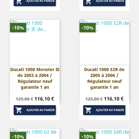


base
base
AJOUTER AU PANIER
AJOUTER AU PANIER
-10%
-10%
Ducati 1000 Monster IE
Ducati 1000 S2R de
de 2003 à 2004 /
2005 à 2006 /
Régulateur neuf
Régulateur neuf
garantie 1 an
garantie 1 an
Prix
Prix
Prix
Prix
116,10 €
116,10 €
129,00 €
129,00 €
de
de


base
base
AJOUTER AU PANIER
AJOUTER AU PANIER
-10%
-10%