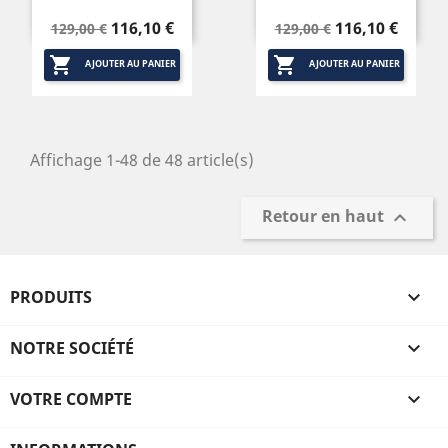
Prix
Prix
Prix
Prix
116,10 €
116,10 €
129,00 €
129,00 €
de
de


base
base
AJOUTER AU PANIER
AJOUTER AU PANIER
Affichage 1-48 de 48 article(s)
Retour en haut

PRODUITS

NOTRE SOCIÉTÉ

VOTRE COMPTE
