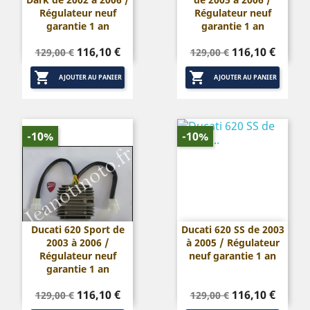
Régulateur neuf
Régulateur neuf
garantie 1 an
garantie 1 an
Prix
Prix
Prix
Prix
116,10 €
116,10 €
129,00 €
129,00 €
de
de


base
base
AJOUTER AU PANIER
AJOUTER AU PANIER
-10%
-10%
Ducati 620 Sport de
Ducati 620 SS de 2003
2003 à 2006 /
à 2005 / Régulateur
Régulateur neuf
neuf garantie 1 an
garantie 1 an
Prix
Prix
Prix
Prix
116,10 €
116,10 €
129,00 €
129,00 €
de
de