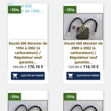
-10%
-10%
Ducati 600 Monster de
Ducati 600 Monster de
1994 à 2002 (à
2000 à 2002 (à
carburateurs) /
carburateurs) /
Régulateur neuf
Régulateur neuf
garantie...
garantie...
Prix
Prix
Prix
Prix
170,10 €
116,10 €
189,00 €
129,00 €
de
de


base
base
AJOUTER AU PANIER
AJOUTER AU PANIER
-10%
-10%