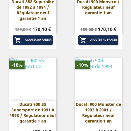
Ducati 888 Superbike
Ducati 900 Monstro /
de 1992 à 1994 /
Régulateur neuf
Régulateur neuf
garantie 1 an
garantie 1 an
Prix
Prix
Prix
Prix
170,10 €
170,10 €
189,00 €
189,00 €
de
de


base
base
AJOUTER AU PANIER
AJOUTER AU PANIER
-10%
-10%
Ducati 900 SS
Ducati 900 Monster de
Supersport de 1991 à
1993 à 2001 /
1998 / Régulateur neuf
Régulateur neuf
garantie 1 an
garantie 1 an