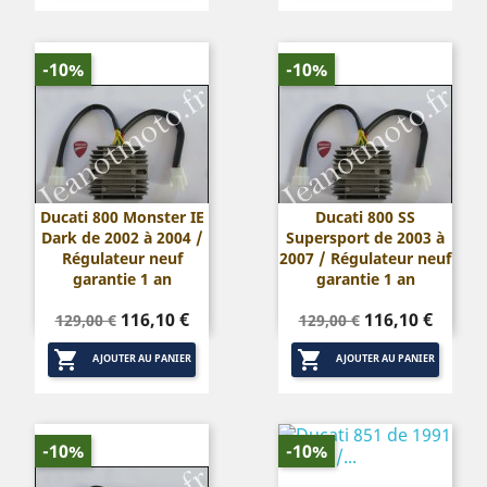
-10%
-10%
Ducati 800 Monster IE
Ducati 800 SS
Dark de 2002 à 2004 /
Supersport de 2003 à
Régulateur neuf
2007 / Régulateur neuf
garantie 1 an
garantie 1 an
Prix
Prix
Prix
Prix
116,10 €
116,10 €
129,00 €
129,00 €
de
de


base
base
AJOUTER AU PANIER
AJOUTER AU PANIER
-10%
-10%