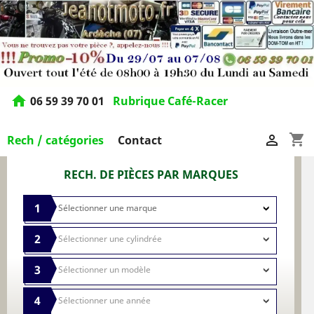
home
06 59 39 70 01
Rubrique Café-Racer
shopping_cart

Rech / catégories
Contact
RECH. DE PIÈCES PAR MARQUES
1
2
3
4