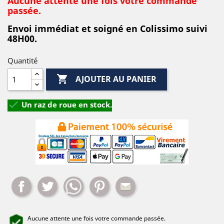
Aucune attente une fois votre commande
passée.
Envoi immédiat et soigné en Colissimo suivi
48H00.
Quantité

AJOUTER AU PANIER

Un raz de roue en stock.
Partager
Tweet
Whatsapp
Pinterest
Mail
Aucune attente une fois votre commande passée.