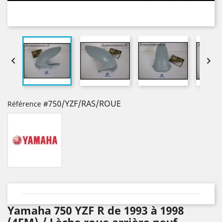


#750/YZF/RAS/ROUE
Référence
Yamaha 750 YZF R de 1993 à 1998
(4FM) / Lèche roue arrière neuf.