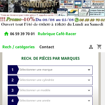
home
06 59 39 70 01
Rubrique Café-Racer
shopping_cart

Rech / catégories
Contact
RECH. DE PIÈCES PAR MARQUES
1
2
3
4