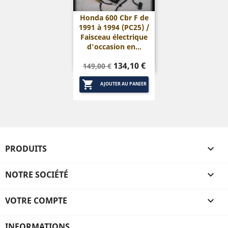
Honda 600 Cbr F de
1991 à 1994 (PC25) /
Faisceau électrique
d'occasion en...
Prix
Prix
134,10 €
149,00 €
de

base
AJOUTER AU PANIER
PRODUITS

NOTRE SOCIÉTÉ

VOTRE COMPTE

INFORMATIONS