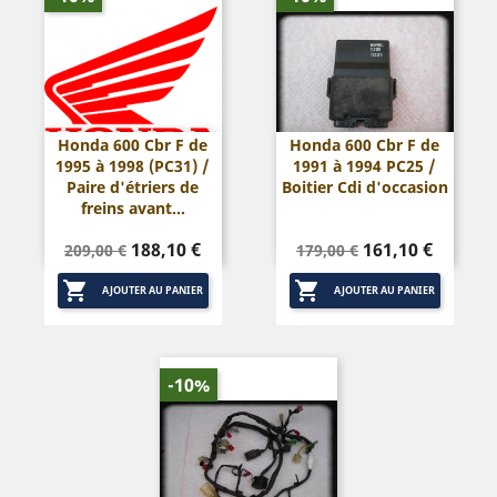
Honda 600 Cbr F de
Honda 600 Cbr F de
1995 à 1998 (PC31) /
1991 à 1994 PC25 /
Paire d'étriers de
Boitier Cdi d'occasion
freins avant...
Prix
Prix
Prix
Prix
188,10 €
161,10 €
209,00 €
179,00 €
de
de


base
base
AJOUTER AU PANIER
AJOUTER AU PANIER
-10%