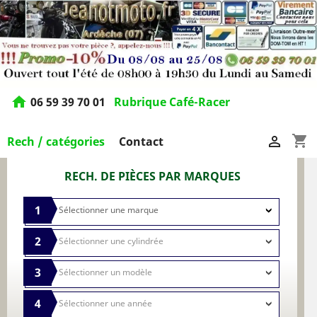
home
06 59 39 70 01
Rubrique Café-Racer
shopping_cart

Rech / catégories
Contact
RECH. DE PIÈCES PAR MARQUES
1
2
3
4