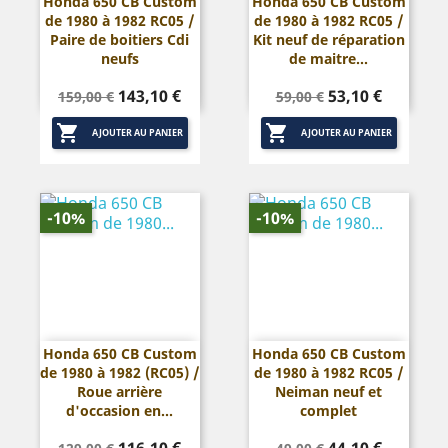
Honda 650 CB Custom
Honda 650 CB Custom
de 1980 à 1982 RC05 /
de 1980 à 1982 RC05 /
Paire de boitiers Cdi
Kit neuf de réparation
neufs
de maitre...
Prix
Prix
Prix
Prix
143,10 €
53,10 €
159,00 €
59,00 €
de
de


base
base
AJOUTER AU PANIER
AJOUTER AU PANIER
-10%
-10%
Honda 650 CB Custom
Honda 650 CB Custom
de 1980 à 1982 (RC05) /
de 1980 à 1982 RC05 /
Roue arrière
Neiman neuf et
d'occasion en...
complet
Prix
Prix
Prix
Prix
116,10 €
44,10 €