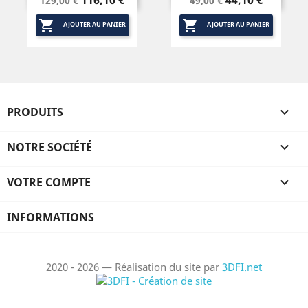
129,00 €
49,00 €
de
de


base
base
AJOUTER AU PANIER
AJOUTER AU PANIER
PRODUITS

NOTRE SOCIÉTÉ

VOTRE COMPTE

INFORMATIONS
2020 - 2026 — Réalisation du site par
3DFI.net