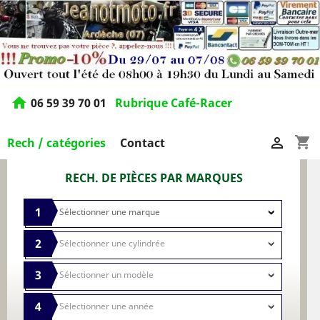
home
06 59 39 70 01
Rubrique Café-Racer
shopping_cart

Rech / catégories
Contact
RECH. DE PIÈCES PAR MARQUES
1
2
3
4