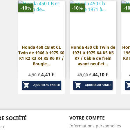
-10%
-10%
-1
Honda 450 CB et CL
Honda 450 Cb Twin de
Hon
Twin de 1966 à 1975 K0
1971 à 1975 K4 K5 K6
196


Aperçu rapide
Aperçu rapide
K1 K2 K3 K4 K5 K6 K7 /
K7 / Câble de frein
K3 
Bougie...
avant neuf et...
Prix
Prix
Prix
Prix
4,41 €
44,10 €
4,90 €
49,00 €
de
de


base
base
AJOUTER AU PANIER
AJOUTER AU PANIER
E SOCIÉTÉ
VOTRE COMPTE
Informations personnelles
son