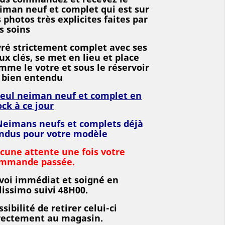
iman neuf et complet qui est sur
s photos très explicites faites par
s soins
vré strictement complet avec ses
ux clés, se met en lieu et place
mme le votre et sous le réservoir
 bien entendu
seul neiman neuf et complet
en
ock à ce jour
Neimans neufs et complets déjà
ndus pour votre modèle
cune attente une fois votre
mmande passée.
voi immédiat et soigné en
lissimo suivi 48H00.
ssibilité de retirer celui-ci
rectement au magasin.