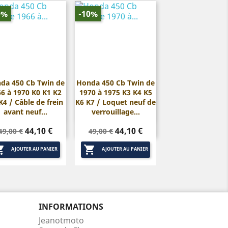
0%
-10%
da 450 Cb Twin de
Honda 450 Cb Twin de
6 à 1970 K0 K1 K2
1970 à 1975 K3 K4 K5


Aperçu rapide
Aperçu rapide
K4 / Câble de frein
K6 K7 / Loquet neuf de
avant neuf...
verrouillage...
Prix
Prix
Prix
Prix
44,10 €
44,10 €
49,00 €
49,00 €
de
de


base
base
AJOUTER AU PANIER
AJOUTER AU PANIER
INFORMATIONS
Jeanotmoto