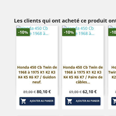
Les clients qui ont acheté ce produit o
-10%
-10%
-1
Honda 450 Cb Twin de
Honda 450 Cb Twin de
Ho
1968 à 1975 K1 K2 K3
1968 à 1975 K1 K2 K3
Twin


Aperçu rapide
Aperçu rapide
K4 K5 K6 K7 / Guidon
K4 K5 K6 K7 / Paire de
K2
neuf.
câbles...
Prix
Prix
Prix
Prix
80,10 €
62,10 €
89,00 €
69,00 €
de
de


base
base
AJOUTER AU PANIER
AJOUTER AU PANIER