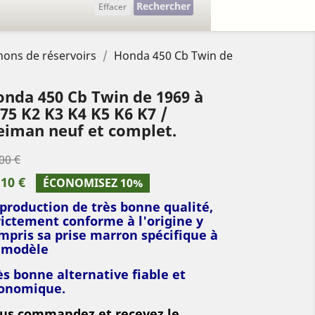
Rechercher
Effacer
chons de réservoirs
Honda 450 Cb Twin de
nda 450 Cb Twin de 1969 à
75 K2 K3 K4 K5 K6 K7 /
iman neuf et complet.
00 €
,10 €
ÉCONOMISEZ 10%
production de très bonne qualité,
rictement conforme à l'origine y
mpris sa prise marron spécifique à
 modèle
ès bonne alternative fiable et
onomique.
us commandez et recevez le