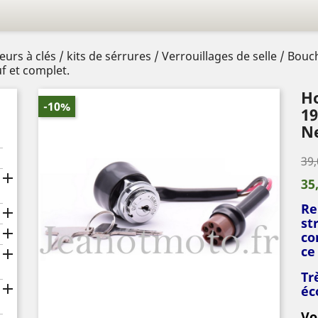
urs à clés / kits de sérrures / Verrouillages de selle / Bou
f et complet.
Ho
-10%
19
Ne
39,

35
Re

st

co
ce

Tr

éc
Vo