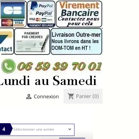
shopping_cart

Panier
(0)
Connexion
4