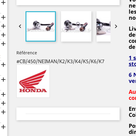

ne
le

no



Li
de

co

de
Référence
x
1 
#CB/450/NEIMAN/K2/K3/K4/K5/K6/K7
st

6 

ve
Au

co

En

Co
Po

di