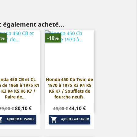
nt également acheté...
0%
-10%
nda 450 CB et CL
Honda 450 Cb Twin de
 de 1968 à 1975 K1
1970 à 1975 K3 K4 K5


Aperçu rapide
Aperçu rapide
 K3 K4 K5 K6 K7 /
K6 K7 / Soufflets de
Paire de...
fourche neufs.
Prix
Prix
Prix
Prix
80,10 €
44,10 €
89,00 €
49,00 €
de
de


base
base
AJOUTER AU PANIER
AJOUTER AU PANIER