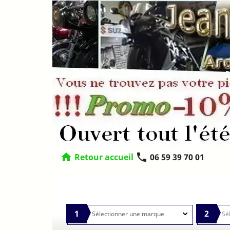
home
phone
Retour accueil
06 59 39 70 01
1
2