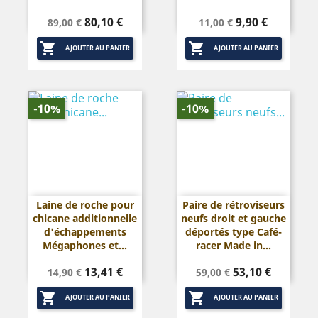
Prix
Prix
Prix
Prix
80,10 €
9,90 €
89,00 €
11,00 €
de
de


base
base
AJOUTER AU PANIER
AJOUTER AU PANIER
-10%
-10%
Laine de roche pour
Paire de rétroviseurs
chicane additionnelle
neufs droit et gauche
d'échappements
déportés type Café-
Mégaphones et...
racer Made in...
Prix
Prix
Prix
Prix
13,41 €
53,10 €
14,90 €
59,00 €
de
de


base
base
AJOUTER AU PANIER
AJOUTER AU PANIER