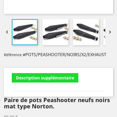


#POTS/PEASHOOTER/NOIRS/X2/EXHAUST
Référence
Description supplémentaire
Documents joints
Paire de pots Peashooter neufs noirs
mat type Norton.
89,00 €