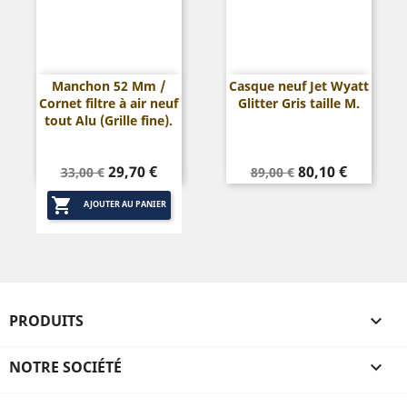
Manchon 52 Mm /
Casque neuf Jet Wyatt
Cornet filtre à air neuf
Glitter Gris taille M.
tout Alu (Grille fine).
Prix
Prix
Prix
Prix
29,70 €
80,10 €
33,00 €
89,00 €
de
de

base
base
AJOUTER AU PANIER
PRODUITS

NOTRE SOCIÉTÉ
