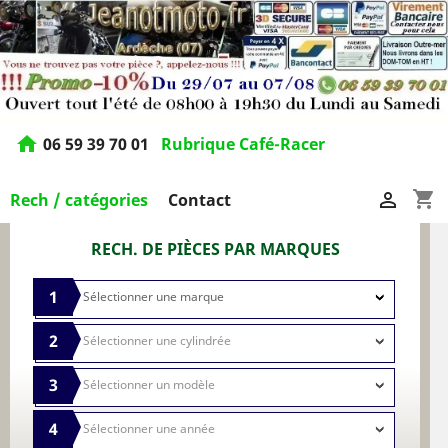
home
06 59 39 70 01
Rubrique Café-Racer
shopping_cart

Rech / catégories
Contact
RECH. DE PIÈCES PAR MARQUES
1
2
3
4