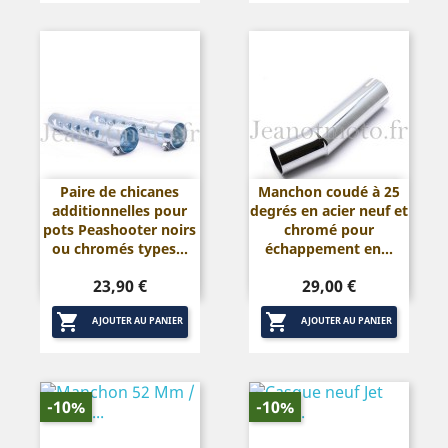
Paire de chicanes
Manchon coudé à 25
additionnelles pour
degrés en acier neuf et
pots Peashooter noirs
chromé pour
ou chromés types...
échappement en...
Prix
Prix
23,90 €
29,00 €


AJOUTER AU PANIER
AJOUTER AU PANIER
-10%
-10%