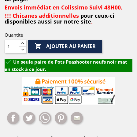
Envois immédiat en Colissimo Suivi 48H00.
!!! Chicanes additionnelles
pour ceux-ci
disponibles aussi sur notre site
.
Quantité

AJOUTER AU PANIER

Un seule paire de Pots Peashooter neufs noir mat
en stock à ce jour.
Partager
Tweet
Whatsapp
Pinterest
Mail