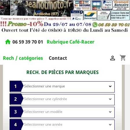
home
06 59 39 70 01
Rubrique Café-Racer
shopping_cart

Rech / catégories
Contact
RECH. DE PIÈCES PAR MARQUES
1
2
3
4