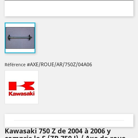
#AXE/ROUE/AR/750Z/04A06
Référence
Kawasaki 750 Z de 2004 à 2006 y
compris le S (ZR 750 J) / Axe de roue