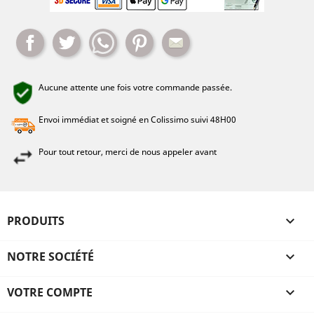
Partager
Tweet
Whatsapp
Pinterest
Mail
Aucune attente une fois votre commande passée.
Envoi immédiat et soigné en Colissimo suivi 48H00
Pour tout retour, merci de nous appeler avant
PRODUITS

NOTRE SOCIÉTÉ

VOTRE COMPTE
