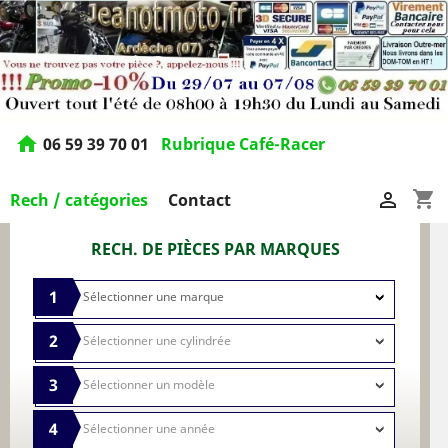
home
06 59 39 70 01
Rubrique Café-Racer
shopping_cart

Rech / catégories
Contact
RECH. DE PIÈCES PAR MARQUES
1
2
3
4