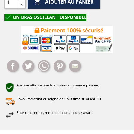

AJOUTER AU PANIER

UN BRAS OSCILLANT DISPONIBLE
Partager
Tweet
Whatsapp
Pinterest
Mail
Aucune attente une fois votre commande passée.
Envoi immédiat et soigné en Colissimo suivi 48H00
Pour tout retour, merci de nous appeler avant