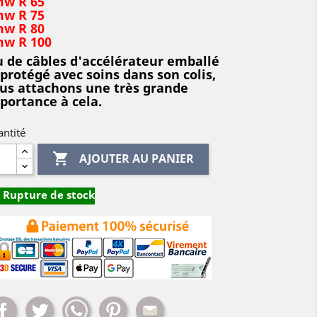
w R 65
w R 75
w R 80
w R 100
u de câbles d'accélérateur emballé
 protégé avec soins dans son colis,
us attachons une très grande
portance à cela.
ntité

AJOUTER AU PANIER
Rupture de stock
Partager
Tweet
Whatsapp
Pinterest
Mail