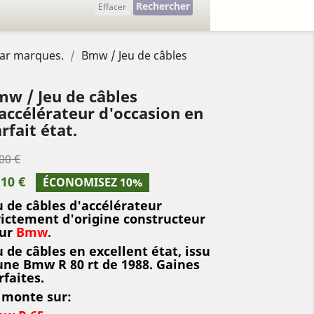
Rechercher
Effacer
par marques.
Bmw / Jeu de câbles
w / Jeu de câbles
accélérateur d'occasion en
rfait état.
00 €
,10 €
ÉCONOMISEZ 10%
u de câbles d'accélérateur
rictement d'origine constructeur
ur
Bmw
.
u de câbles en excellent état, issu
une Bmw R 80 rt de 1988. Gaines
rfaites.
 monte sur: