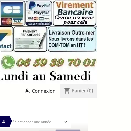
shopping_cart

Panier
(0)
Connexion
4