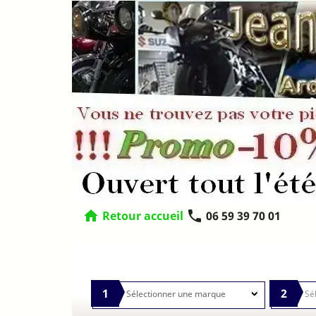
home
phone
Retour accueil
06 59 39 70 01
1
2