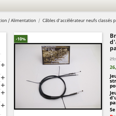
ion / Alimentation
Câbles d'accélérateur neufs classés 
Bm
-10%
d'
pa
29,

26
Je

st

po

Je
d'
pa

Se