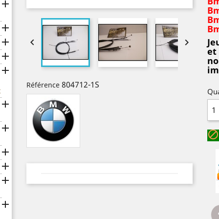
Bm

Bm
Bm

Bm

Je


et

no
im

804712-1S
Référence
x
Qua






