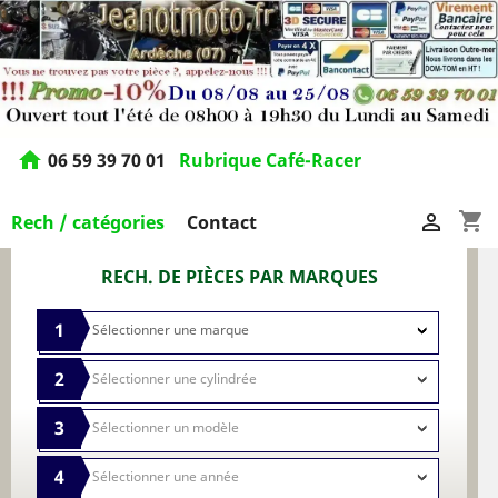
home
06 59 39 70 01
Rubrique Café-Racer
shopping_cart

Rech / catégories
Contact
RECH. DE PIÈCES PAR MARQUES
1
2
3
4