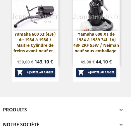
Yamaha 600 Xt (43F)
Yamaha 600 XT de
de 1984 à 1986 /
1984 à 1989 34L 1VJ
Maitre Cylindre de
43F 2KF 55W / Neiman
freins avant neuf et...
neuf sous emballage.
Prix
Prix
Prix
Prix
143,10 €
44,10 €
159,00 €
49,00 €
de
de


base
base
AJOUTER AU PANIER
AJOUTER AU PANIER
PRODUITS

NOTRE SOCIÉTÉ
