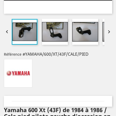


#YAMAHA/600/XT/43F/CALE/PIED
Référence
Yamaha 600 Xt (43F) de 1984 à 1986 /
Cale pied pilote gauche d'occasion en