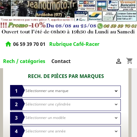
home
06 59 39 70 01
Rubrique Café-Racer
shopping_cart

Rech / catégories
Contact
RECH. DE PIÈCES PAR MARQUES
1
2
3
4