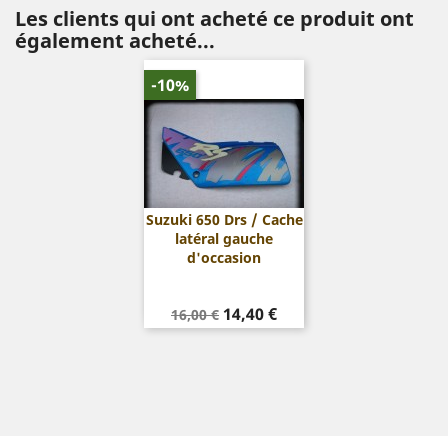
Les clients qui ont acheté ce produit ont
également acheté...
-10%
Suzuki 650 Drs / Cache
latéral gauche
d'occasion
Prix
Prix
14,40 €
16,00 €
de
base