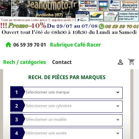
home
06 59 39 70 01
Rubrique Café-Racer
shopping_cart

Rech / catégories
Contact
RECH. DE PIÈCES PAR MARQUES
1
2
3
4