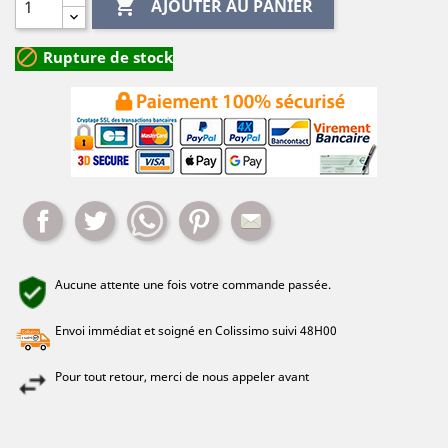

AJOUTER AU PANIER

Rupture de stock
Partager
Tweet
Whatsapp
Pinterest
Mail
Aucune attente une fois votre commande passée.
Envoi immédiat et soigné en Colissimo suivi 48H00
Pour tout retour, merci de nous appeler avant