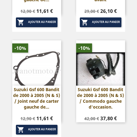
Prix
Prix
Prix
Prix
11,61 €
26,10 €
12,90 €
29,00 €
de
de


base
base
AJOUTER AU PANIER
AJOUTER AU PANIER
-10%
-10%
Suzuki Gsf 600 Bandit
Suzuki Gsf 600 Bandit
de 2000 à 2005 (N & S)
de 2000 à 2005 (N & S)
/ Joint neuf de carter
/ Commodo gauche
gauche de...
d'occasion.
Prix
Prix
Prix
Prix
11,61 €
37,80 €
12,90 €
42,00 €
de
de

base
base
AJOUTER AU PANIER