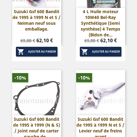
Suzuki Gsf 600 Bandit
4 L Huile moteur
de 1995 à 1999 N et S /
10W40 Bel-Ray
Neiman neuf sous
Synthétique (Semi
emballage.
synthèse) 4 Temps
(Bidon de...
Prix
Prix
Prix
Prix
62,10 €
62,10 €
69,00 €
69,00 €
de
de


base
base
AJOUTER AU PANIER
AJOUTER AU PANIER
-10%
-10%
Suzuki Gsf 600 Bandit
Suzuki Gsf 600 Bandit
de 1995 à 1999 (N & S)
de 1995 à 1999 N et S /
/ Joint neuf de carter
Levier neuf de freins
gauche de...
avant