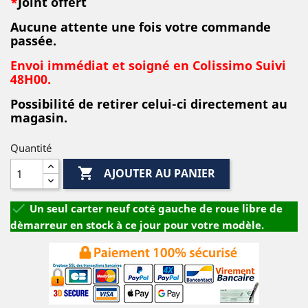
*
Joint offert
Aucune attente une fois votre commande
passée.
Envoi immédiat et soigné en Colissimo Suivi
48H00.
Possibilité de retirer celui-ci directement au
magasin.
Quantité

AJOUTER AU PANIER

Un seul carter neuf coté gauche de roue libre de
dèmarreur en stock à ce jour pour votre modèle.