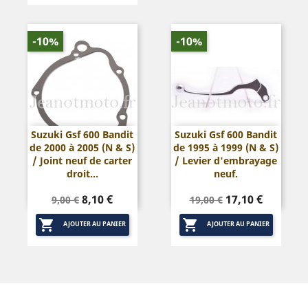
-10%
-10%
Suzuki Gsf 600 Bandit
Suzuki Gsf 600 Bandit
de 2000 à 2005 (N & S)
de 1995 à 1999 (N & S)
/ Joint neuf de carter
/ Levier d'embrayage
droit...
neuf.
Prix
Prix
Prix
Prix
8,10 €
17,10 €
9,00 €
19,00 €
de
de


base
base
AJOUTER AU PANIER
AJOUTER AU PANIER