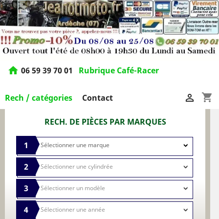
home
06 59 39 70 01
Rubrique Café-Racer
shopping_cart

Rech / catégories
Contact
RECH. DE PIÈCES PAR MARQUES
1
2
3
4