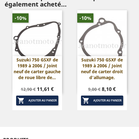
également acheté...
-10%
-10%
Suzuki 750 GSXF de
Suzuki 750 GSXF de
1989 à 2006 / Joint
1989 à 2006 / Joint
neuf de carter gauche
neuf de carter droit
de roue libre de...
d'allumage.
Prix
Prix
Prix
Prix
11,61 €
8,10 €
12,90 €
9,00 €
de
de


base
base
AJOUTER AU PANIER
AJOUTER AU PANIER