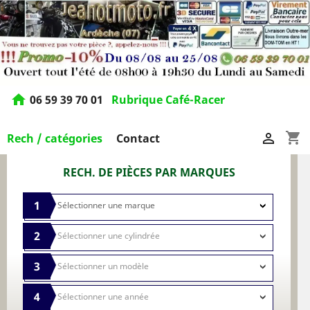
home
06 59 39 70 01
Rubrique Café-Racer
shopping_cart

Rech / catégories
Contact
RECH. DE PIÈCES PAR MARQUES
1
2
3
4