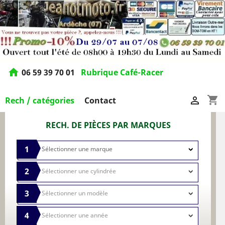
home
06 59 39 70 01
Rubrique Café-Racer
shopping_cart

Rech / catégories
Contact
RECH. DE PIÈCES PAR MARQUES
1
2
3
4