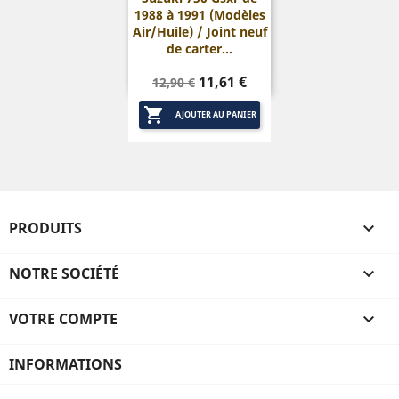
1988 à 1991 (Modèles
Air/Huile) / Joint neuf
de carter...
Prix
Prix
11,61 €
12,90 €
de

base
AJOUTER AU PANIER
PRODUITS

NOTRE SOCIÉTÉ

VOTRE COMPTE

INFORMATIONS