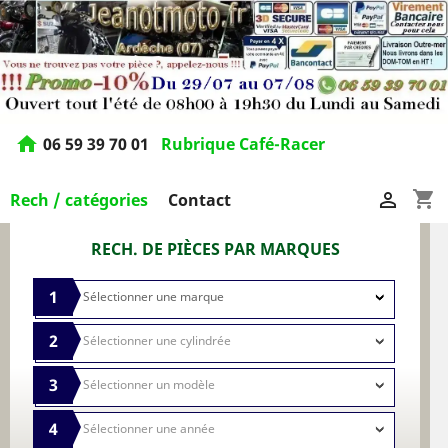
home
06 59 39 70 01
Rubrique Café-Racer
shopping_cart

Rech / catégories
Contact
RECH. DE PIÈCES PAR MARQUES
1
2
3
4