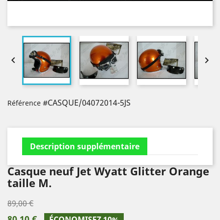


#CASQUE/04072014-5JS
Référence
Description supplémentaire
Casque neuf Jet Wyatt Glitter Orange
taille M.
89,00 €
80,10 €
ÉCONOMISEZ 10%