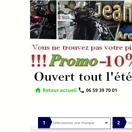
home
phone
Retour accueil
06 59 39 70 01
1
2