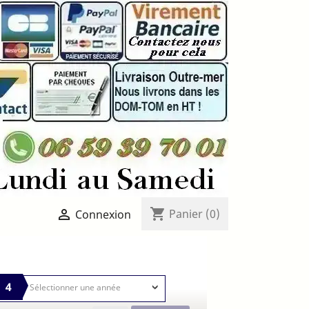
shopping_cart

Panier
(0)
Connexion
4