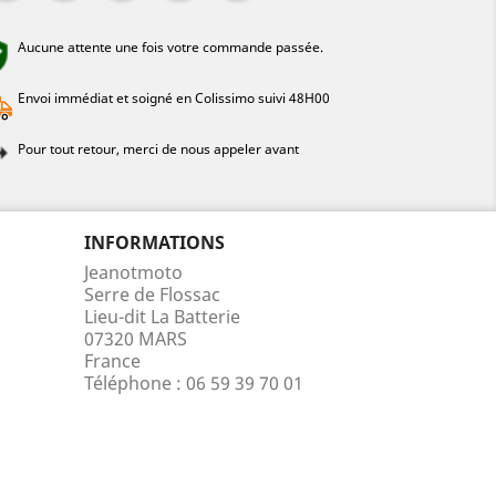
Aucune attente une fois votre commande passée.
Envoi immédiat et soigné en Colissimo suivi 48H00
Pour tout retour, merci de nous appeler avant
INFORMATIONS
Jeanotmoto
Serre de Flossac
Lieu-dit La Batterie
07320 MARS
France
Téléphone :
06 59 39 70 01