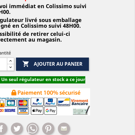
voi immédiat en Colissimo suivi
H00.
gulateur livré sous emballage
igné en Colissimo suivi 48H00.
ssibilité de retirer celui-ci
rectement au magasin.
ntité

AJOUTER AU PANIER
Un seul régulateur en stock a ce jour
Partager
Tweet
Whatsapp
Pinterest
Mail