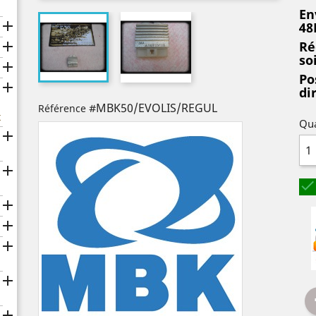
En

48

Ré
so

Po

di
#MBK50/EVOLIS/REGUL
Référence
x
Qua







