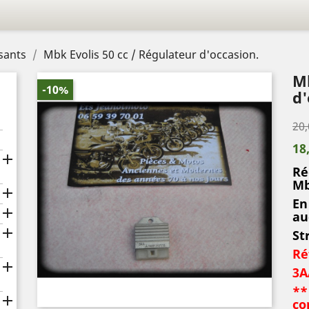
sants
Mbk Evolis 50 cc / Régulateur d'occasion.
Mb
-10%
d'
20,
18

Ré
Mb

En

au

St
Ré

3A
**

co