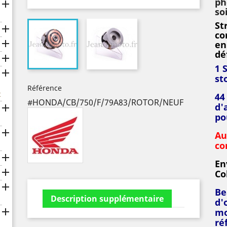
ph

so
St

co

en
dé

1 

st
Référence
x
44
#HONDA/CB/750/F/79A83/ROTOR/NEUF
d'

po

Au
co

En

Co

Be
Description supplémentaire
d'

mo
ré