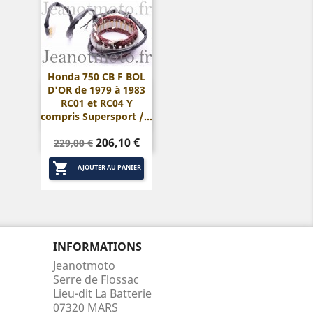
Honda 750 CB F BOL
D'OR de 1979 à 1983

Aperçu rapide
RC01 et RC04 Y
compris Supersport /...
Prix
Prix
206,10 €
229,00 €
de

base
AJOUTER AU PANIER
INFORMATIONS
Jeanotmoto
Serre de Flossac
Lieu-dit La Batterie
07320 MARS