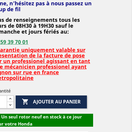
gne, n’hésitez pas à nous passez un
up de fil
us de renseignements tous les
urs de 08H30 à 19H30 sauf le
manche et jours fériés au:
 59 39 70 01
arantie uniquement valable sur
esentation de la facture de pose
r un professionel agissant en tant
e mécanicien professionel ayant
gnon sur rue en france
tropolitaine
ntité

AJOUTER AU PANIER
Un seul rotor neuf en stock à ce jour
ur votre Honda