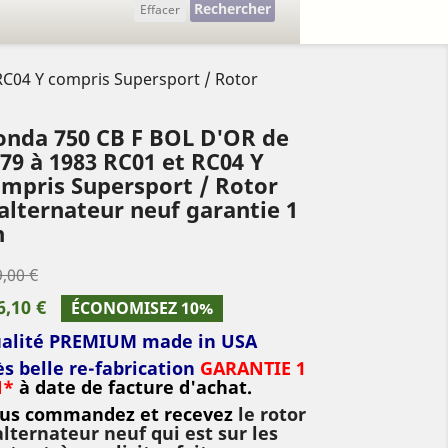
Rechercher
Effacer
RC04 Y compris Supersport / Rotor
onda 750 CB F BOL D'OR de
79 à 1983 RC01 et RC04 Y
mpris Supersport / Rotor
alternateur neuf garantie 1
n
,00 €
6,10 €
ÉCONOMISEZ 10%
alité PREMIUM made in USA
ès belle re-fabrication
GARANTIE 1
N*
à date de facture d'achat.
us commandez et recevez
le rotor
alternateur neuf qui est sur les