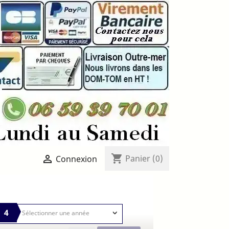
shopping_cart

Panier
(0)
Connexion
4