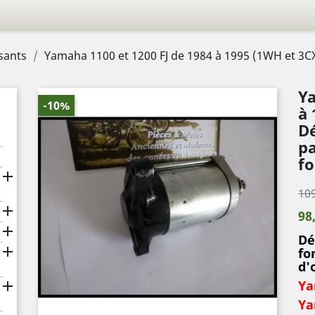
sants
Yamaha 1100 et 1200 FJ de 1984 à 1995 (1WH et 3CX
Ya
-10%
à 
Dé
pa
f

109

98

Dé

fo
d'
Ya

Ya