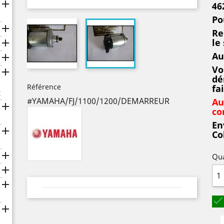

46
Po

Re
le

Au

Vo

dé
Référence
fa
x
#YAMAHA/FJ/1100/1200/DEMARREUR
Au

co
En

Co

Qua



