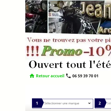
home
phone
Retour accueil
06 59 39 70 01
1
2