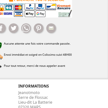
Partager
Tweet
Whatsapp
Pinterest
Mail
Aucune attente une fois votre commande passée.
Envoi immédiat et soigné en Colissimo suivi 48H00
Pour tout retour, merci de nous appeler avant
INFORMATIONS
Jeanotmoto
Serre de Flossac
Lieu-dit La Batterie
07320 MARS