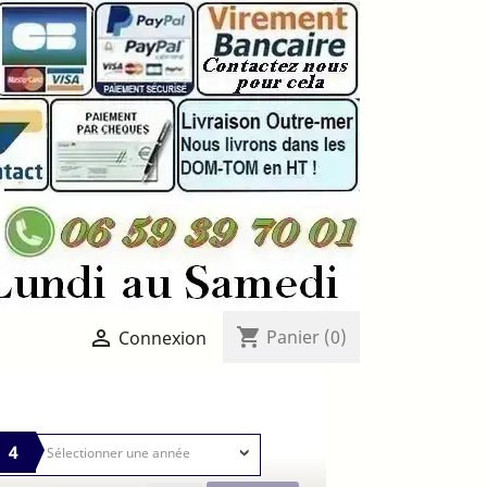
shopping_cart

Panier
(0)
Connexion
4