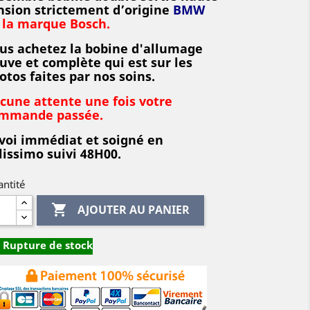
nsion strictement d’origine
BMW
 la marque Bosch.
us achetez la bobine d'allumage
uve et complète qui est sur les
otos faites par nos soins.
cune attente une fois votre
mmande passée.
voi immédiat et soigné en
lissimo suivi 48H00.
ntité

AJOUTER AU PANIER
Rupture de stock