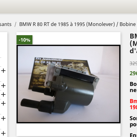
sants
BMW R 80 RT de 1985 à 1995 (Monolever) / Bobine
BM
-10%
(M
d'
329

29
Bo

ne

Bm

19
So

po

En