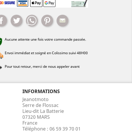
Partager
Tweet
Whatsapp
Pinterest
Mail
Aucune attente une fois votre commande passée.
Envoi immédiat et soigné en Colissimo suivi 48H00
Pour tout retour, merci de nous appeler avant
INFORMATIONS
Jeanotmoto
Serre de Flossac
Lieu-dit La Batterie
07320 MARS
France
Téléphone :
06 59 39 70 01