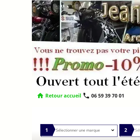
home
phone
Retour accueil
06 59 39 70 01
1
2