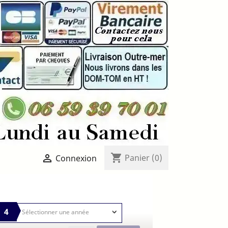
shopping_cart

Panier
(0)
Connexion
4