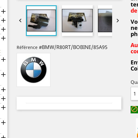
te
de




Vo
ne

ph

Au
#BMW/R80RT/BOBINE/85A95
Référence
co
x

En
Co

Qua





