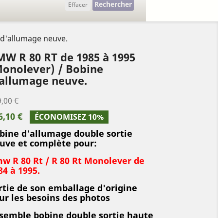
Rechercher
Effacer
 d'allumage neuve.
W R 80 RT de 1985 à 1995
onolever) / Bobine
allumage neuve.
,00 €
6,10 €
ÉCONOMISEZ 10%
bine d'allumage double sortie
uve et complète pour:
w R 80 Rt / R 80 Rt Monolever de
84 à 1995.
rtie de son emballage d'origine
ur les besoins des photos
semble bobine double sortie haute