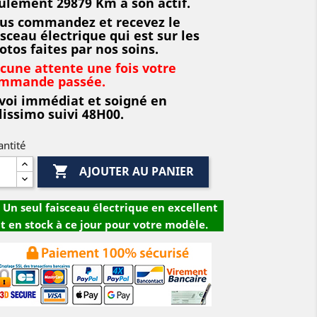
ulement 29879 Km à son actif.
us commandez et recevez le
isceau électrique qui est sur les
otos faites par nos soins.
cune attente une fois votre
mmande passée.
voi immédiat et soigné en
lissimo suivi 48H00.
ntité

AJOUTER AU PANIER
Un seul faisceau électrique en excellent
t en stock à ce jour pour votre modèle.