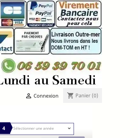
shopping_cart

Panier
(0)
Connexion
4