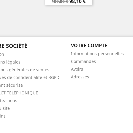
Prix
Prix
98,10 €
109,00 €
de
base
E SOCIÉTÉ
VOTRE COMPTE
Informations personnelles
son
Commandes
ns légales
Avoirs
ions générales de ventes
Adresses
ques de confidentialité et RGPD
nt sécurisé
CT TELEPHONIQUE
tez-nous
u site
ins