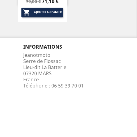
Prix
Prix
71,10 €
79,00 €
de

base
AJOUTER AU PANIER
INFORMATIONS
Jeanotmoto
Serre de Flossac
Lieu-dit La Batterie
07320 MARS
France
Téléphone :
06 59 39 70 01