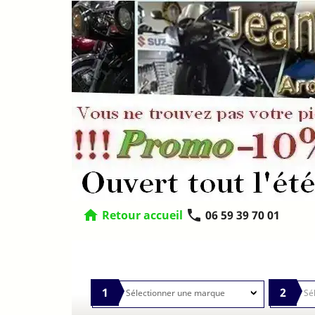
home
phone
Retour accueil
06 59 39 70 01
1
2