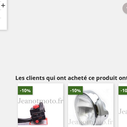

Les clients qui ont acheté ce produit o
-10%
-10%
-1