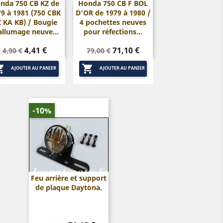
nda 750 CB KZ de
Honda 750 CB F BOL
9 à 1981 (750 CBK
D'OR de 1979 à 1980 /


Aperçu rapide
Aperçu rapide
 KA KB) / Bougie
4 pochettes neuves
allumage neuve...
pour réfections...
Prix
Prix
Prix
Prix
4,41 €
71,10 €
4,90 €
79,00 €
de
de


base
base
AJOUTER AU PANIER
AJOUTER AU PANIER
-10%
Feu arrière et support
de plaque Daytona.

Aperçu rapide