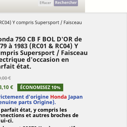
Rechercher
Effacer
RC04) Y compris Supersport / Faisceau
onda 750 CB F BOL D'OR de
79 à 1983 (RC01 & RC04) Y
mpris Supersport / Faisceau
ectrique d'occasion en
rfait état.
,00 €
3,10 €
ÉCONOMISEZ 10%
rictement d'origine
Honda
Japan
enuine parts Origine).
 parfait état, y compris les
nnections et autres broches de
ui-ci.