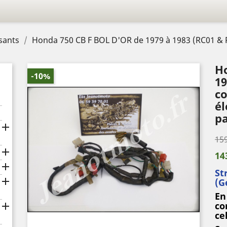
sants
Honda 750 CB F BOL D'OR de 1979 à 1983 (RC01 & 
H
-10%
19
co
él
pa

159

14

St

(G
En
co

cel