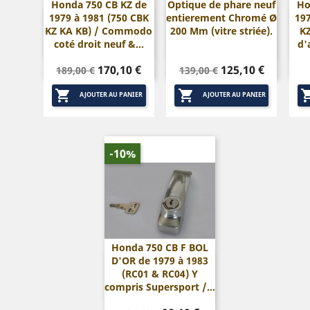
Honda 750 CB KZ de
Optique de phare neuf
Ho
1979 à 1981 (750 CBK
entierement Chromé Ø
197


Aperçu rapide
Aperçu rapide
KZ KA KB) / Commodo
200 Mm (vitre striée).
KZ
coté droit neuf &...
d'
Prix
Prix
Prix
Prix
170,10 €
125,10 €
189,00 €
139,00 €
de
de


base
base
AJOUTER AU PANIER
AJOUTER AU PANIER
-10%
Honda 750 CB F BOL
D'OR de 1979 à 1983

Aperçu rapide
(RC01 & RC04) Y
compris Supersport /...