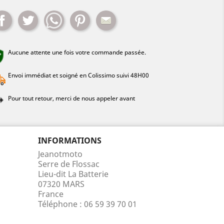
Partager
Tweet
Whatsapp
Pinterest
Mail
Aucune attente une fois votre commande passée.
Envoi immédiat et soigné en Colissimo suivi 48H00
Pour tout retour, merci de nous appeler avant
INFORMATIONS
Jeanotmoto
Serre de Flossac
Lieu-dit La Batterie
07320 MARS
France
Téléphone :
06 59 39 70 01