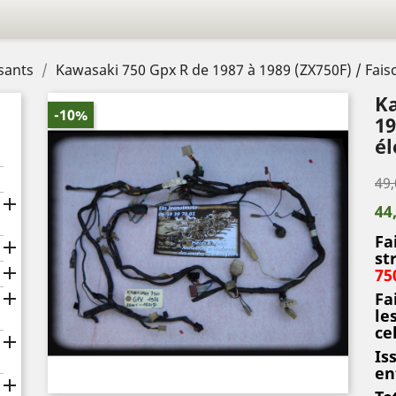
sants
Kawasaki 750 Gpx R de 1987 à 1989 (ZX750F) / Faisc
Ka
-10%
19
él
49,

44
Fa

st

75

Fa
le
cel

Is
en
