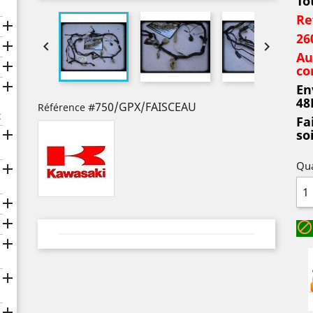
To
Re

26



Au

co

En
48
#750/GPX/FAISCEAU
Référence
x
Fa

so
Qua






