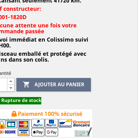
talisant seulement 41720 km.
f constructeur:
001-1820D
cune attente une fois votre
mmande passée
voi immédiat en Colissimo suivi
H00.
isceau emballé et protégé avec
ins dans son colis.
ntité

AJOUTER AU PANIER
Rupture de stock