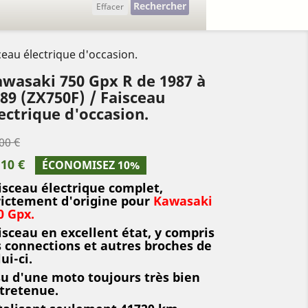
Rechercher
Effacer
eau électrique d'occasion.
wasaki 750 Gpx R de 1987 à
89 (ZX750F) / Faisceau
ectrique d'occasion.
00 €
,10 €
ÉCONOMISEZ 10%
isceau électrique complet,
rictement d'origine pour
Kawasaki
0 Gpx.
isceau en excellent état, y compris
s connections et autres broches de
ui-ci.
su d'une moto toujours très bien
tretenue.