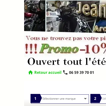
home
phone
Retour accueil
06 59 39 70 01
1
2