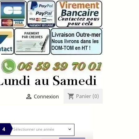
shopping_cart

Panier
(0)
Connexion
4