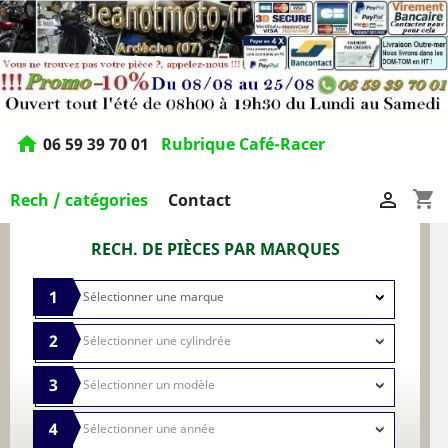
home
06 59 39 70 01
Rubrique Café-Racer
shopping_cart

Rech / catégories
Contact
RECH. DE PIÈCES PAR MARQUES
1
2
3
4