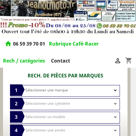
home
06 59 39 70 01
Rubrique Café-Racer
shopping_cart

Rech / catégories
Contact
RECH. DE PIÈCES PAR MARQUES
1
2
3
4