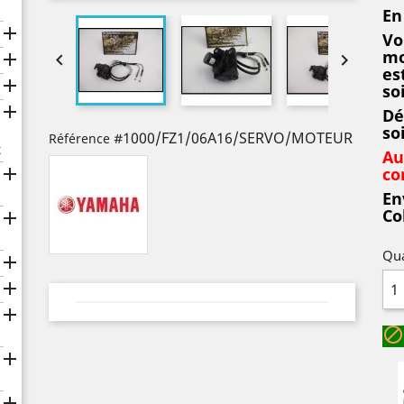
En

Vo
mo



es

so

Dé
so
#1000/FZ1/06A16/SERVO/MOTEUR
Référence
x
Au

co
En
Co

Qua





