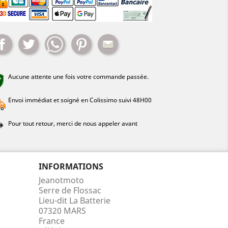
Partager
Tweet
Whatsapp
Pinterest
Mail
Aucune attente une fois votre commande passée.
Envoi immédiat et soigné en Colissimo suivi 48H00
Pour tout retour, merci de nous appeler avant
INFORMATIONS
Jeanotmoto
Serre de Flossac
Lieu-dit La Batterie
07320 MARS
France