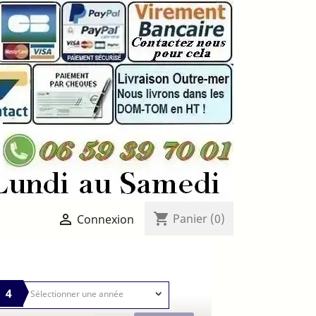
shopping_cart

Panier
(0)
Connexion
4