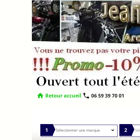
home
phone
Retour accueil
06 59 39 70 01
1
2