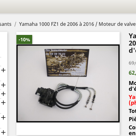
sants
Yamaha 1000 FZ1 de 2006 à 2016 / Moteur de valv
Ya
-10%
20
d'
69,

62
Mo

d'

Ya

(p
To

Pi
Co

en