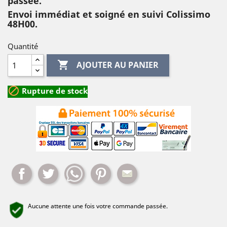
passée.
Envoi immédiat et soigné en suivi Colissimo
48H00.
Quantité

AJOUTER AU PANIER

Rupture de stock
Partager
Tweet
Whatsapp
Pinterest
Mail
Aucune attente une fois votre commande passée.