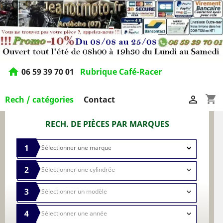
home
06 59 39 70 01
Rubrique Café-Racer
shopping_cart

Rech / catégories
Contact
RECH. DE PIÈCES PAR MARQUES
1
2
3
4