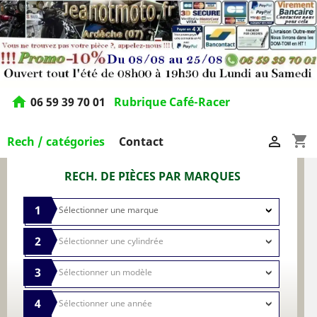
home
06 59 39 70 01
Rubrique Café-Racer
shopping_cart

Rech / catégories
Contact
RECH. DE PIÈCES PAR MARQUES
1
2
3
4