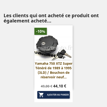
Les clients qui ont acheté ce produit ont
également acheté...
-10%
Yamaha 750 XTZ Super
Ténéré de 1989 à 1995
(3LD) / Bouchon de
réservoir neuf...
Prix
Prix
44,10 €
49,00 €
de

base
AJOUTER AU PANIER