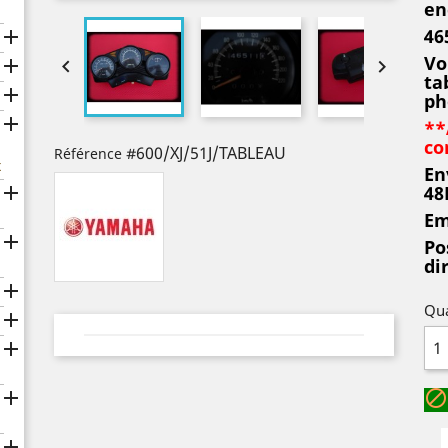
en
46

Vo



ta

ph

**
co
#600/XJ/51J/TABLEAU
Référence
x
En

48
Em

Po
di

Qua




