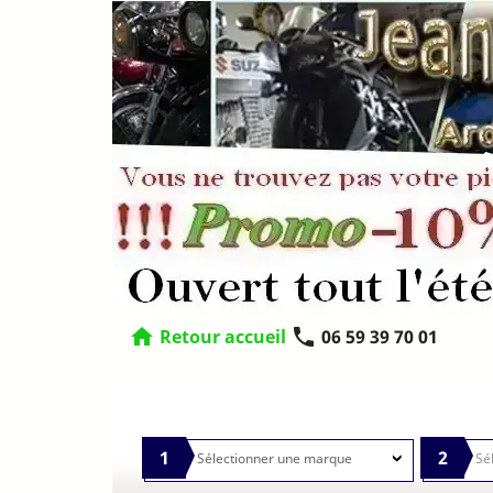
home
phone
Retour accueil
06 59 39 70 01
1
2