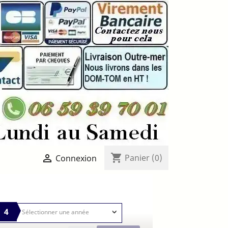
shopping_cart

Panier
(0)
Connexion
4