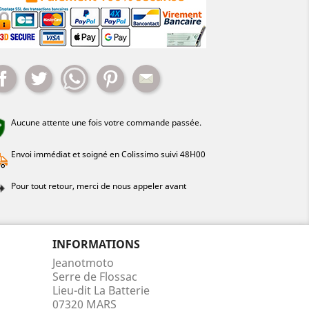
Partager
Tweet
Whatsapp
Pinterest
Mail
Aucune attente une fois votre commande passée.
Envoi immédiat et soigné en Colissimo suivi 48H00
Pour tout retour, merci de nous appeler avant
INFORMATIONS
Jeanotmoto
Serre de Flossac
Lieu-dit La Batterie
07320 MARS