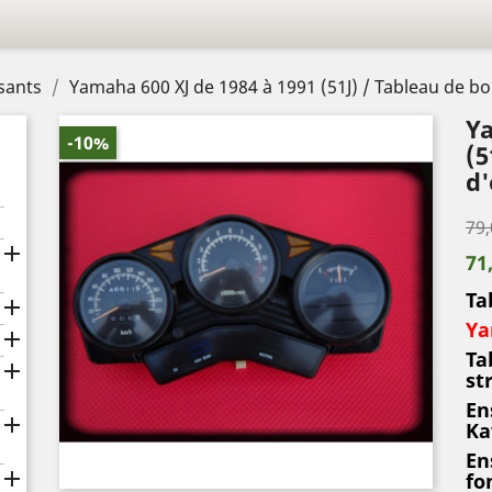
sants
Yamaha 600 XJ de 1984 à 1991 (51J) / Tableau de bor
Ya
-10%
(5
d'
79,

71
Ta

Ya

T
a

st
En

Ka
En

fo