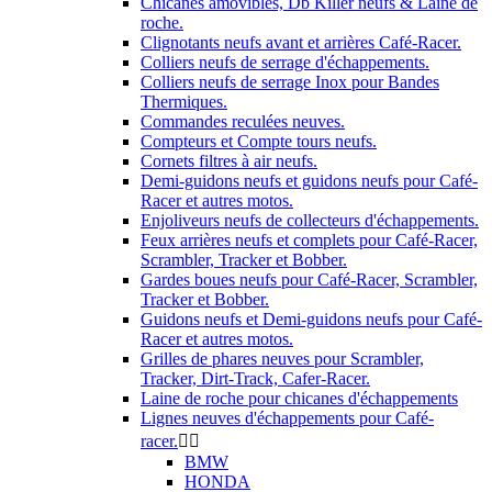
Chicanes amovibles, Db Killer neufs & Laine de
roche.
Clignotants neufs avant et arrières Café-Racer.
Colliers neufs de serrage d'échappements.
Colliers neufs de serrage Inox pour Bandes
Thermiques.
Commandes reculées neuves.
Compteurs et Compte tours neufs.
Cornets filtres à air neufs.
Demi-guidons neufs et guidons neufs pour Café-
Racer et autres motos.
Enjoliveurs neufs de collecteurs d'échappements.
Feux arrières neufs et complets pour Café-Racer,
Scrambler, Tracker et Bobber.
Gardes boues neufs pour Café-Racer, Scrambler,
Tracker et Bobber.
Guidons neufs et Demi-guidons neufs pour Café-
Racer et autres motos.
Grilles de phares neuves pour Scrambler,
Tracker, Dirt-Track, Cafer-Racer.
Laine de roche pour chicanes d'échappements
Lignes neuves d'échappements pour Café-
racer.


BMW
HONDA