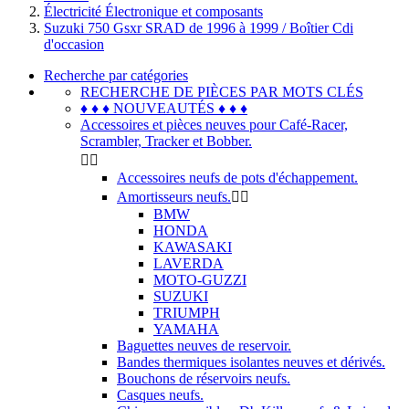
Électricité Électronique et composants
Suzuki 750 Gsxr SRAD de 1996 à 1999 / Boîtier Cdi
d'occasion
Recherche par catégories
RECHERCHE DE PIÈCES PAR MOTS CLÉS
♦ ♦ ♦ NOUVEAUTÉS ♦ ♦ ♦
Accessoires et pièces neuves pour Café-Racer,
Scrambler, Tracker et Bobber.


Accessoires neufs de pots d'échappement.
Amortisseurs neufs.


BMW
HONDA
KAWASAKI
LAVERDA
MOTO-GUZZI
SUZUKI
TRIUMPH
YAMAHA
Baguettes neuves de reservoir.
Bandes thermiques isolantes neuves et dérivés.
Bouchons de réservoirs neufs.
Casques neufs.