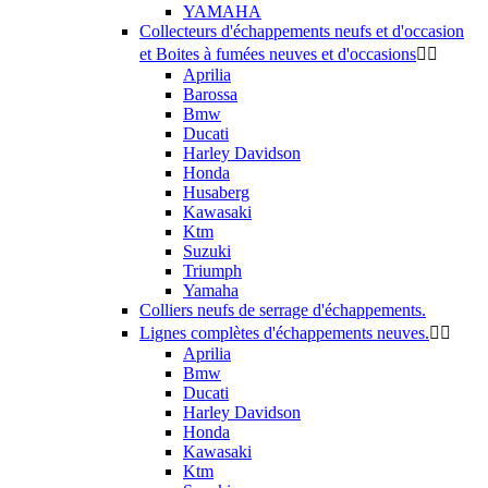
YAMAHA
Collecteurs d'échappements neufs et d'occasion
et Boites à fumées neuves et d'occasions


Aprilia
Barossa
Bmw
Ducati
Harley Davidson
Honda
Husaberg
Kawasaki
Ktm
Suzuki
Triumph
Yamaha
Colliers neufs de serrage d'échappements.
Lignes complètes d'échappements neuves.


Aprilia
Bmw
Ducati
Harley Davidson
Honda
Kawasaki
Ktm