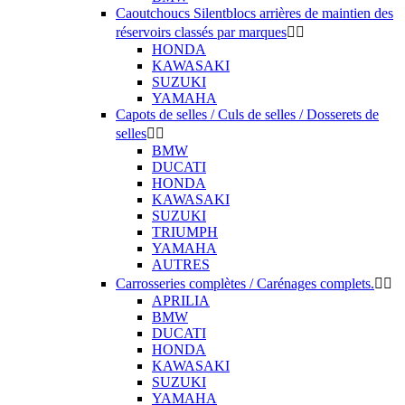
Caoutchoucs Silentblocs arrières de maintien des
réservoirs classés par marques


HONDA
KAWASAKI
SUZUKI
YAMAHA
Capots de selles / Culs de selles / Dosserets de
selles


BMW
DUCATI
HONDA
KAWASAKI
SUZUKI
TRIUMPH
YAMAHA
AUTRES
Carrosseries complètes / Carénages complets.


APRILIA
BMW
DUCATI
HONDA
KAWASAKI
SUZUKI
YAMAHA