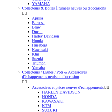
YAMAHA
Collecteurs & Boites à fumées neuves ou d'occasions


Aprilia
Barossa
Bmw
Ducati
Harley Davidson
Honda
Husaberg
Kawasaki
Ktm
Suzuki
Triumph
Yamaha
Collecteurs / Lignes / Pots & Accessoires
d'échappements neufs ou d'occasion


Accessoires et pièces neuves d'échappements.


HARLEY DAVIDSON
HONDA
KAWASAKI
KTM
SUZUKI