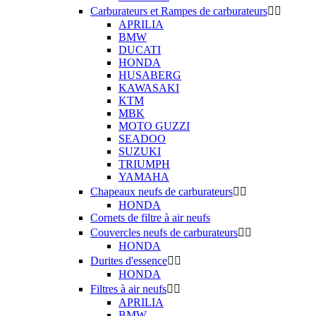
Carburateurs et Rampes de carburateurs


APRILIA
BMW
DUCATI
HONDA
HUSABERG
KAWASAKI
KTM
MBK
MOTO GUZZI
SEADOO
SUZUKI
TRIUMPH
YAMAHA
Chapeaux neufs de carburateurs


HONDA
Cornets de filtre à air neufs
Couvercles neufs de carburateurs


HONDA
Durites d'essence


HONDA
Filtres à air neufs


APRILIA
BMW