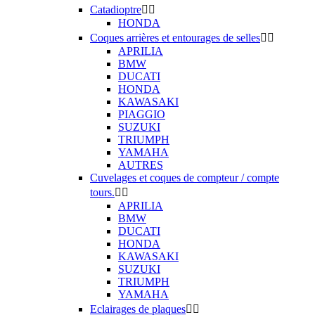
Catadioptre


HONDA
Coques arrières et entourages de selles


APRILIA
BMW
DUCATI
HONDA
KAWASAKI
PIAGGIO
SUZUKI
TRIUMPH
YAMAHA
AUTRES
Cuvelages et coques de compteur / compte
tours.


APRILIA
BMW
DUCATI
HONDA
KAWASAKI
SUZUKI
TRIUMPH
YAMAHA
Eclairages de plaques

