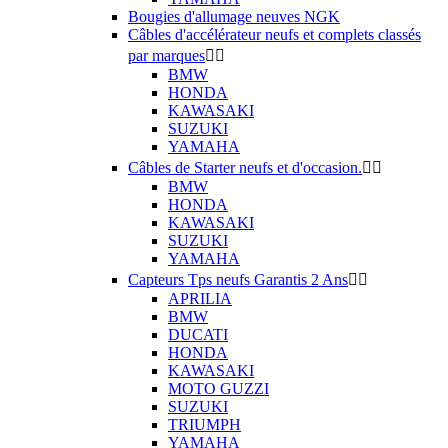
Bougies d'allumage neuves NGK
Câbles d'accélérateur neufs et complets classés
par marques


BMW
HONDA
KAWASAKI
SUZUKI
YAMAHA
Câbles de Starter neufs et d'occasion.


BMW
HONDA
KAWASAKI
SUZUKI
YAMAHA
Capteurs Tps neufs Garantis 2 Ans


APRILIA
BMW
DUCATI
HONDA
KAWASAKI
MOTO GUZZI
SUZUKI
TRIUMPH
YAMAHA