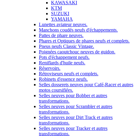
KAWASAKI
KTM
SUZUKI
YAMAHA
Lunettes aviateur neuves.
Manchons coudés neufs d'échappements.
Pattes de phare neuves.
Phares et Optiques de phares neufs et complets.
Pneus neufs Classic Vintage.
Poignées caoutchouc neuves de guidon.
Pots d'échappement neufs.
Reniflards d'huile neufs.
Réservoirs.
Rétroviseurs neufs et complets.
Robinets d'essence neufs.
Selles dosserets neuves pour Café-Racer et autres
motos coursifiées.
Selles neuves pour Bobber et autres
transformations.
Selles neuves pour Scrambler et autres
transformations.
Selles neuves pour Dirt Track et autres
transformations.
Selles neuves pour Tracker et autres
transformations.