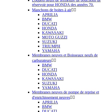
Loquets neufs de fermeture de bouchons de
réservoir pour HONDA des années 70.
Manchons de boites à air


APRILIA
BMW
DUCATI
HONDA
KAWASAKI
MOTO GUZZI
SUZUKI
TRIUMPH
YAMAHA
Membranes neuves et Boisseaux neufs de
carburateurs


BMW
DUCATI
HONDA
KAWASAKI
SUZUKI
YAMAHA
Membranes neuves de pompe de reprise et
d'enrichissement neuves


APRILIA
BMW
DUCATI