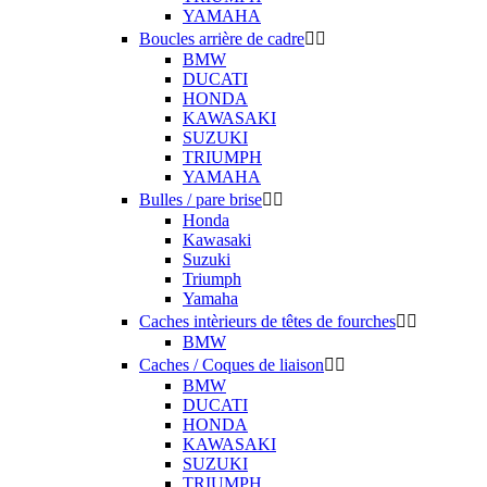
YAMAHA
Boucles arrière de cadre


BMW
DUCATI
HONDA
KAWASAKI
SUZUKI
TRIUMPH
YAMAHA
Bulles / pare brise


Honda
Kawasaki
Suzuki
Triumph
Yamaha
Caches intèrieurs de têtes de fourches


BMW
Caches / Coques de liaison


BMW
DUCATI
HONDA
KAWASAKI
SUZUKI
TRIUMPH