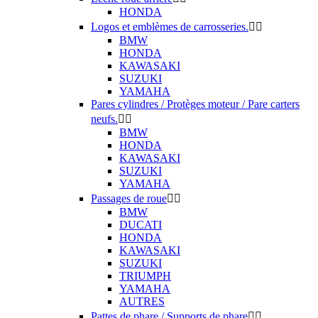
HONDA
Logos et emblèmes de carrosseries.


BMW
HONDA
KAWASAKI
SUZUKI
YAMAHA
Pares cylindres / Protèges moteur / Pare carters
neufs.


BMW
HONDA
KAWASAKI
SUZUKI
YAMAHA
Passages de roue


BMW
DUCATI
HONDA
KAWASAKI
SUZUKI
TRIUMPH
YAMAHA
AUTRES
Pattes de phare / Supports de phare

