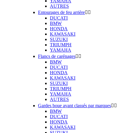
YAMAHA
AUTRES
Entourages de feu arrière


DUCATI
BMW
HONDA
KAWASAKI
SUZUKI
TRIUMPH
YAMAHA
Flancs de carénages


BMW
DUCATI
HONDA
KAWASAKI
SUZUKI
TRIUMPH
YAMAHA
AUTRES
Gardes boue avant classés par marques


BMW
DUCATI
HONDA
KAWASAKI
SUZUKI