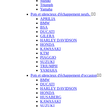
Suzuki
Triumph
Yamaha
Pots et silencieux d'échappement neufs.


APRILIA
BMW
BSA
DUCATI
GILERA
HARLEY DAVIDSON
HONDA
KAWASAKI
KTM
PIAGGIO
SUZUKI
TRIUMPH
YAMAHA
Pots et silencieux d'échappement d'occasion


BMW
DUCATI
HARLEY DAVIDSON
HONDA
HUSABERG
KAWASAKI
SUZUKI