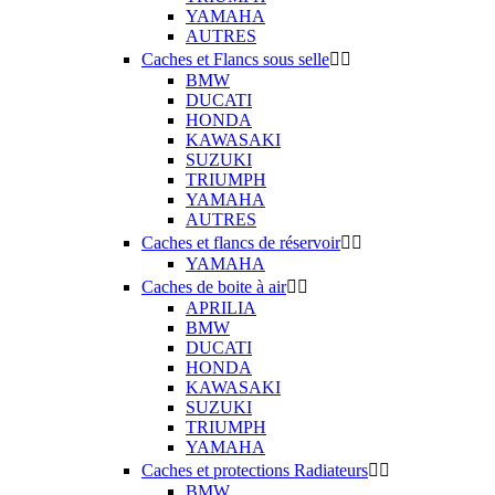
YAMAHA
AUTRES
Caches et Flancs sous selle


BMW
DUCATI
HONDA
KAWASAKI
SUZUKI
TRIUMPH
YAMAHA
AUTRES
Caches et flancs de réservoir


YAMAHA
Caches de boite à air


APRILIA
BMW
DUCATI
HONDA
KAWASAKI
SUZUKI
TRIUMPH
YAMAHA
Caches et protections Radiateurs


BMW