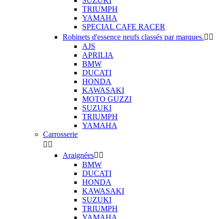
SUZUKI
TRIUMPH
YAMAHA
SPECIAL CAFE RACER
Robinets d'essence neufs classés par marques.


AJS
APRILIA
BMW
DUCATI
HONDA
KAWASAKI
MOTO GUZZI
SUZUKI
TRIUMPH
YAMAHA
Carrosserie


Araignées


BMW
DUCATI
HONDA
KAWASAKI
SUZUKI
TRIUMPH
YAMAHA