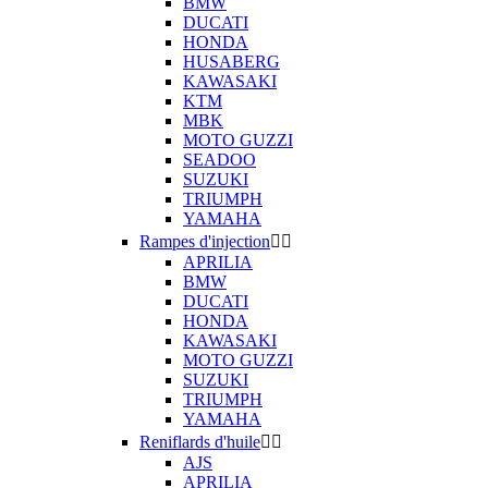
BMW
DUCATI
HONDA
HUSABERG
KAWASAKI
KTM
MBK
MOTO GUZZI
SEADOO
SUZUKI
TRIUMPH
YAMAHA
Rampes d'injection


APRILIA
BMW
DUCATI
HONDA
KAWASAKI
MOTO GUZZI
SUZUKI
TRIUMPH
YAMAHA
Reniflards d'huile


AJS
APRILIA