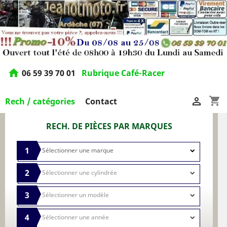
home
06 59 39 70 01
Rubrique Café-Racer
shopping_cart

Rech / catégories
Contact
RECH. DE PIÈCES PAR MARQUES
1
2
3
4