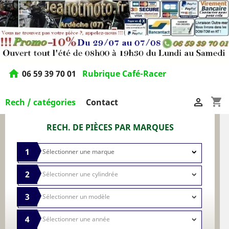
home
06 59 39 70 01
Rubrique Café-Racer
shopping_cart

Rech / catégories
Contact
RECH. DE PIÈCES PAR MARQUES
1
2
3
4