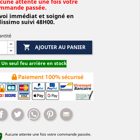
cune attente une fois votre
mmande passée.
voi immédiat et soigné en
lissimo suivi 48H00.
ntité

AJOUTER AU PANIER
Un seul feu arrière en stock
Partager
Tweet
Whatsapp
Pinterest
Mail
Aucune attente une fois votre commande passée.