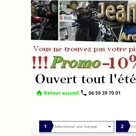
home
phone
Retour accueil
06 59 39 70 01
1
2