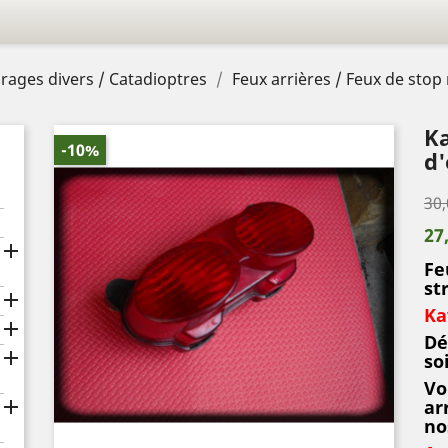
irages divers / Catadioptres
Feux arrières / Feux de stop
Ka
-10%
d'
30,
27

Fe
st

Ka

Dé

so
Vo

ar
no