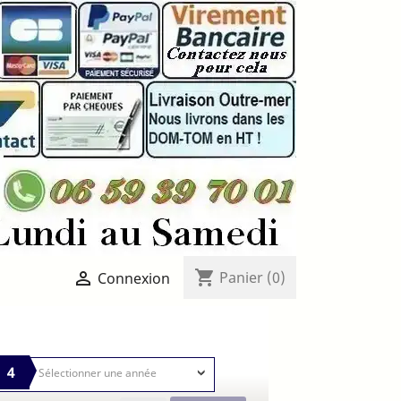
shopping_cart

Panier
(0)
Connexion
4