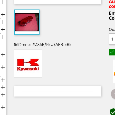
Au

co
En

Co


Qua

#ZX6R/FEU/ARRIERE
Référence
x






