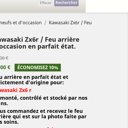
Rechercher
Effacer
 neufs et d'occasion
Kawasaki Zx6r / Feu
wasaki Zx6r / Feu arrière
occasion en parfait état.
00 €
,00 €
ÉCONOMISEZ 10%
u arrière en parfait état et
rictement d'origine pour:
wasaki Zx6 r
monté, contrôlé et stocké par nos
ins.
us commandez et recevez le feu
rière qui est sur la photo faite par
s soins.