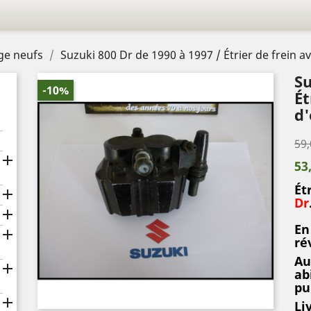
age neufs
Suzuki 800 Dr de 1990 à 1997 / Étrier de frein av
Su
-10%
Ét
d'
59,

53
Ét

Dr

En

ré
Au

ab
pu

Li