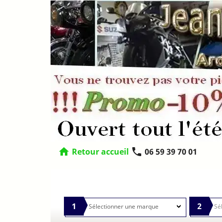
home
phone
Retour accueil
06 59 39 70 01
1
2