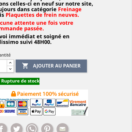
ons celles-ci en neuf sur notre site,
ujours dans catégorie
Freinage
is
Plaquettes de frein neuves.
cune attente une fois votre
mmande passée.
voi immédiat et soigné en
lissimo suivi 48H00.
ntité

AJOUTER AU PANIER
Rupture de stock
Partager
Tweet
Whatsapp
Pinterest
Mail