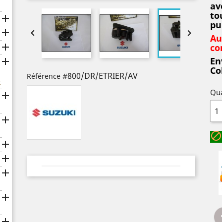
av
to

pu



Au

co
En

Co
#800/DR/ETRIER/AV
Référence
x
Qua







