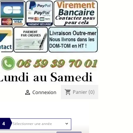
shopping_cart

Panier
(0)
Connexion
4