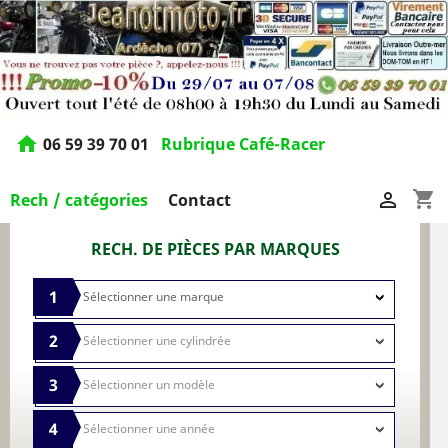
home
06 59 39 70 01
Rubrique Café-Racer
shopping_cart

Rech / catégories
Contact
RECH. DE PIÈCES PAR MARQUES
1
2
3
4