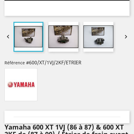


#600/XT/1VJ/2KF/ETRIER
Référence
Yamaha 600 XT 1VJ (86 à 87) & 600 XT
2KF de (87 à 90) / Étrier de frein avant