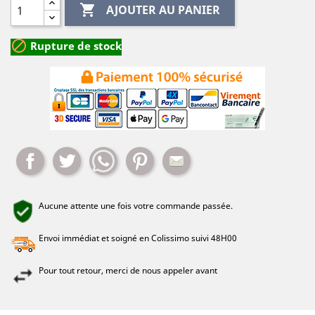

AJOUTER AU PANIER

Rupture de stock
Partager
Tweet
Whatsapp
Pinterest
Mail
Aucune attente une fois votre commande passée.
Envoi immédiat et soigné en Colissimo suivi 48H00
Pour tout retour, merci de nous appeler avant