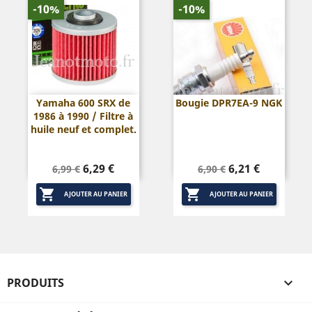
-10%
-10%
Yamaha 600 SRX de
Bougie DPR7EA-9 NGK
1986 à 1990 / Filtre à
huile neuf et complet.
Prix
Prix
Prix
Prix
6,29 €
6,21 €
6,99 €
6,90 €
de
de


base
base
AJOUTER AU PANIER
AJOUTER AU PANIER
PRODUITS
