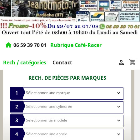
home
06 59 39 70 01
Rubrique Café-Racer
shopping_cart

Rech / catégories
Contact
RECH. DE PIÈCES PAR MARQUES
1
2
3
4